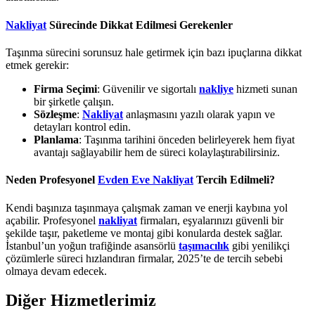
Nakliyat
Sürecinde Dikkat Edilmesi Gerekenler
Taşınma sürecini sorunsuz hale getirmek için bazı ipuçlarına dikkat
etmek gerekir:
Firma Seçimi
: Güvenilir ve sigortalı
nakliye
hizmeti sunan
bir şirketle çalışın.
Sözleşme
:
Nakliyat
anlaşmasını yazılı olarak yapın ve
detayları kontrol edin.
Planlama
: Taşınma tarihini önceden belirleyerek hem fiyat
avantajı sağlayabilir hem de süreci kolaylaştırabilirsiniz.
Neden Profesyonel
Evden Eve Nakliyat
Tercih Edilmeli?
Kendi başınıza taşınmaya çalışmak zaman ve enerji kaybına yol
açabilir. Profesyonel
nakliyat
firmaları, eşyalarınızı güvenli bir
şekilde taşır, paketleme ve montaj gibi konularda destek sağlar.
İstanbul’un yoğun trafiğinde asansörlü
taşımacılık
gibi yenilikçi
çözümlerle süreci hızlandıran firmalar, 2025’te de tercih sebebi
olmaya devam edecek.
Diğer Hizmetlerimiz