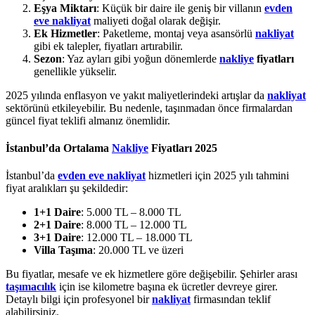
Eşya Miktarı
: Küçük bir daire ile geniş bir villanın
evden
eve nakliyat
maliyeti doğal olarak değişir.
Ek Hizmetler
: Paketleme, montaj veya asansörlü
nakliyat
gibi ek talepler, fiyatları artırabilir.
Sezon
: Yaz ayları gibi yoğun dönemlerde
nakliye
fiyatları
genellikle yükselir.
2025 yılında enflasyon ve yakıt maliyetlerindeki artışlar da
nakliyat
sektörünü etkileyebilir. Bu nedenle, taşınmadan önce firmalardan
güncel fiyat teklifi almanız önemlidir.
İstanbul’da Ortalama
Nakliye
Fiyatları
2025
İstanbul’da
evden eve nakliyat
hizmetleri için 2025 yılı tahmini
fiyat aralıkları şu şekildedir:
1+1 Daire
: 5.000 TL – 8.000 TL
2+1 Daire
: 8.000 TL – 12.000 TL
3+1 Daire
: 12.000 TL – 18.000 TL
Villa Taşıma
: 20.000 TL ve üzeri
Bu fiyatlar, mesafe ve ek hizmetlere göre değişebilir. Şehirler arası
taşımacılık
için ise kilometre başına ek ücretler devreye girer.
Detaylı bilgi için profesyonel bir
nakliyat
firmasından teklif
alabilirsiniz.