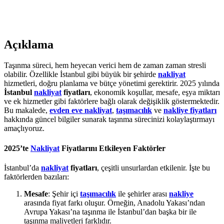
Açıklama
Taşınma süreci, hem heyecan verici hem de zaman zaman stresli
olabilir. Özellikle İstanbul gibi büyük bir şehirde
nakliyat
hizmetleri, doğru planlama ve bütçe yönetimi gerektirir. 2025 yılında
İstanbul
nakliyat
fiyatları
, ekonomik koşullar, mesafe, eşya miktarı
ve ek hizmetler gibi faktörlere bağlı olarak değişiklik göstermektedir.
Bu makalede,
evden eve nakliyat
,
taşımacılık
ve
nakliye fiyatları
hakkında güncel bilgiler sunarak taşınma sürecinizi kolaylaştırmayı
amaçlıyoruz.
2025’te
Nakliyat
Fiyatları
nı Etkileyen Faktörler
İstanbul’da
nakliyat
fiyatları
, çeşitli unsurlardan etkilenir. İşte bu
faktörlerden bazıları:
Mesafe
: Şehir içi
taşımacılık
ile şehirler arası
nakliye
arasında fiyat farkı oluşur. Örneğin, Anadolu Yakası’ndan
Avrupa Yakası’na taşınma ile İstanbul’dan başka bir ile
taşınma maliyetleri farklıdır.