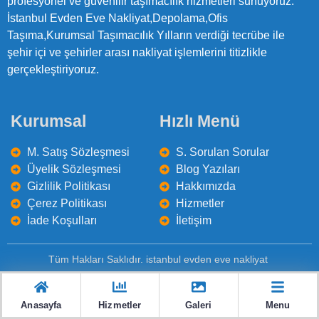
profesyonel ve güvenilir taşımacılık hizmetleri sunuyoruz.
İstanbul Evden Eve Nakliyat,Depolama,Ofis
Taşıma,Kurumsal Taşımacılık Yılların verdiği tecrübe ile
şehir içi ve şehirler arası nakliyat işlemlerini titizlikle
gerçekleştiriyoruz.
Kurumsal
Hızlı Menü
M. Satış Sözleşmesi
S. Sorulan Sorular
Üyelik Sözleşmesi
Blog Yazıları
Gizlilik Politikası
Hakkımızda
Çerez Politikası
Hizmetler
İade Koşulları
İletişim
Tüm Hakları Saklıdır. istanbul evden eve nakliyat
Sıkça Sorulan Sorular
Hakkımızda
İletişim
Anasayfa
Hizmetler
Galeri
Menu