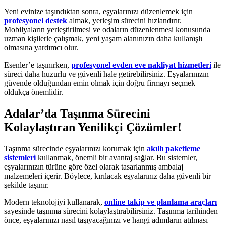
Yeni evinize taşındıktan sonra, eşyalarınızı düzenlemek için
profesyonel destek
almak, yerleşim sürecini hızlandırır.
Mobilyaların yerleştirilmesi ve odaların düzenlenmesi konusunda
uzman kişilerle çalışmak, yeni yaşam alanınızın daha kullanışlı
olmasına yardımcı olur.
Esenler’e taşınırken,
profesyonel evden eve nakliyat hizmetleri
ile
süreci daha huzurlu ve güvenli hale getirebilirsiniz. Eşyalarınızın
güvende olduğundan emin olmak için doğru firmayı seçmek
oldukça önemlidir.
Adalar’da Taşınma Sürecini
Kolaylaştıran Yenilikçi Çözümler!
Taşınma sürecinde eşyalarınızı korumak için
akıllı paketleme
sistemleri
kullanmak, önemli bir avantaj sağlar. Bu sistemler,
eşyalarınızın türüne göre özel olarak tasarlanmış ambalaj
malzemeleri içerir. Böylece, kırılacak eşyalarınız daha güvenli bir
şekilde taşınır.
Modern teknolojiyi kullanarak,
online takip ve planlama araçları
sayesinde taşınma sürecini kolaylaştırabilirsiniz. Taşınma tarihinden
önce, eşyalarınızı nasıl taşıyacağınızı ve hangi adımların atılması