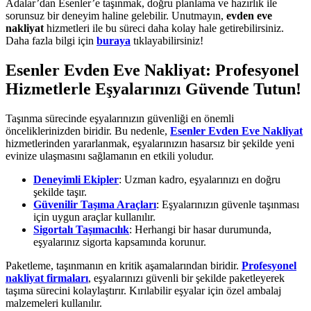
Adalar’dan Esenler’e taşınmak, doğru planlama ve hazırlık ile
sorunsuz bir deneyim haline gelebilir. Unutmayın,
evden eve
nakliyat
hizmetleri ile bu süreci daha kolay hale getirebilirsiniz.
Daha fazla bilgi için
buraya
tıklayabilirsiniz!
Esenler Evden Eve Nakliyat: Profesyonel
Hizmetlerle Eşyalarınızı Güvende Tutun!
Taşınma sürecinde eşyalarınızın güvenliği en önemli
önceliklerinizden biridir. Bu nedenle,
Esenler Evden Eve Nakliyat
hizmetlerinden yararlanmak, eşyalarınızın hasarsız bir şekilde yeni
evinize ulaşmasını sağlamanın en etkili yoludur.
Deneyimli Ekipler
: Uzman kadro, eşyalarınızı en doğru
şekilde taşır.
Güvenilir Taşıma Araçları
: Eşyalarınızın güvenle taşınması
için uygun araçlar kullanılır.
Sigortalı Taşımacılık
: Herhangi bir hasar durumunda,
eşyalarınız sigorta kapsamında korunur.
Paketleme, taşınmanın en kritik aşamalarından biridir.
Profesyonel
nakliyat firmaları
, eşyalarınızı güvenli bir şekilde paketleyerek
taşıma sürecini kolaylaştırır. Kırılabilir eşyalar için özel ambalaj
malzemeleri kullanılır.