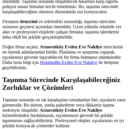
önemlidir. Taşınma sırasında oluşabilecek hasarlara karşı sigorta
poliçesi sunan firmaları tercih etmelisiniz. Bu, taşınma sürecinde
karşılaşabileceğiniz olumsuz durumlarda sizi koruyacaktır.
Firmanın
deneyimi
ve sektördeki uzmanlığı, taşınma sürecinin
sorunsuz geçmesi açısından önemlidir. Uzun yıllardır sektörde yer
alan ve profesyonel ekiplerle çalışan firmalar, taşınma işlemlerini
daha etkili bir şekilde gerçekleştirebilir.
Doğru firma seçimi,
Arnavutköy Evden Eve Nakliye
sürecinizin
en önemli adımlarından biridir. Planlama ve araştırma yaparak,
eşyalarınızı güvenle taşıyabilecek bir firma bulmanız mümkündür.
Daha fazla bilgi için
Hekimoğlu Evden Eve Nakliye
ile iletişime
geçebilirsiniz.
Taşınma Sürecinde Karşılaşabileceğiniz
Zorluklar ve Çözümleri
Taşınma sırasında en sık karşılaşılan sorunlardan biri, eşyaların zarar
görmesidir. Bu durum, yanlış paketleme veya dikkatsiz taşıma
nedeniyle oluşabilir.
Arnavutköy Evden Eve Nakliye
hizmetlerinden faydalanarak, eşyalarınızın güvenli bir şekilde
taşınmasını sağlayabilirsiniz. Profesyonel ekipler, eşyalarınızı en iyi
şekilde koruyacak yöntemler kullanır.