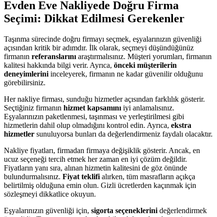
Evden Eve Nakliyede Doğru Firma
Seçimi: Dikkat Edilmesi Gerekenler
Taşınma sürecinde doğru firmayı seçmek, eşyalarınızın güvenliği
açısından kritik bir adımdır. İlk olarak, seçmeyi düşündüğünüz
firmanın
referanslarını
araştırmalısınız. Müşteri yorumları, firmanın
kalitesi hakkında bilgi verir. Ayrıca,
önceki müşterilerin
deneyimlerini
inceleyerek, firmanın ne kadar güvenilir olduğunu
görebilirsiniz.
Her nakliye firması, sunduğu hizmetler açısından farklılık gösterir.
Seçtiğiniz firmanın
hizmet kapsamını
iyi anlamalısınız.
Eşyalarınızın paketlenmesi, taşınması ve yerleştirilmesi gibi
hizmetlerin dahil olup olmadığını kontrol edin. Ayrıca,
ekstra
hizmetler
sunuluyorsa bunları da değerlendirmeniz faydalı olacaktır.
Nakliye fiyatları, firmadan firmaya değişiklik gösterir. Ancak, en
ucuz seçeneği tercih etmek her zaman en iyi çözüm değildir.
Fiyatların yanı sıra, alınan hizmetin kalitesini de göz önünde
bulundurmalısınız.
Fiyat teklifi
alırken, tüm masrafların açıkça
belirtilmiş olduğuna emin olun. Gizli ücretlerden kaçınmak için
sözleşmeyi dikkatlice okuyun.
Eşyalarınızın güvenliği için,
sigorta seçeneklerini
değerlendirmek