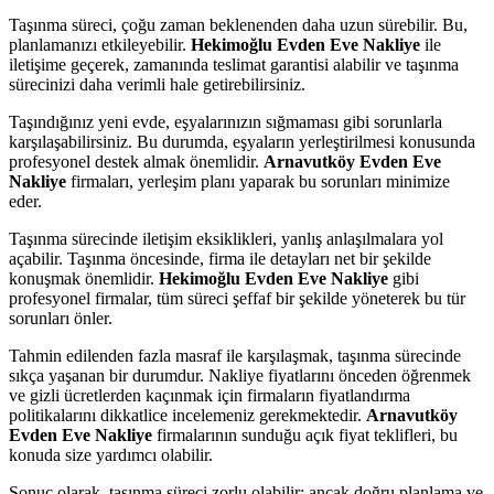
Taşınma süreci, çoğu zaman beklenenden daha uzun sürebilir. Bu,
planlamanızı etkileyebilir.
Hekimoğlu Evden Eve Nakliye
ile
iletişime geçerek, zamanında teslimat garantisi alabilir ve taşınma
sürecinizi daha verimli hale getirebilirsiniz.
Taşındığınız yeni evde, eşyalarınızın sığmaması gibi sorunlarla
karşılaşabilirsiniz. Bu durumda, eşyaların yerleştirilmesi konusunda
profesyonel destek almak önemlidir.
Arnavutköy Evden Eve
Nakliye
firmaları, yerleşim planı yaparak bu sorunları minimize
eder.
Taşınma sürecinde iletişim eksiklikleri, yanlış anlaşılmalara yol
açabilir. Taşınma öncesinde, firma ile detayları net bir şekilde
konuşmak önemlidir.
Hekimoğlu Evden Eve Nakliye
gibi
profesyonel firmalar, tüm süreci şeffaf bir şekilde yöneterek bu tür
sorunları önler.
Tahmin edilenden fazla masraf ile karşılaşmak, taşınma sürecinde
sıkça yaşanan bir durumdur. Nakliye fiyatlarını önceden öğrenmek
ve gizli ücretlerden kaçınmak için firmaların fiyatlandırma
politikalarını dikkatlice incelemeniz gerekmektedir.
Arnavutköy
Evden Eve Nakliye
firmalarının sunduğu açık fiyat teklifleri, bu
konuda size yardımcı olabilir.
Sonuç olarak, taşınma süreci zorlu olabilir; ancak doğru planlama ve