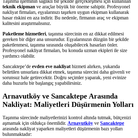
Taşınma işleminin sağlıklı bir şekilde gerçekleşmesi için kullanılan
teknik ekipman
ve araçlar büyük bir öneme sahiptir. Profesyonel
nakliyat firmaları, eşyalarınızı taşırken uygun ekipman kullanarak
hasar riskini en aza indirir. Bu nedenle, firmanın araç ve ekipman
kalitesini araştırmalısınız.
Paketleme hizmetleri
, taşınma sürecinin en az dikkat edilmesi
gereken bir diğer ana unsurudur. Eşyalarınızın düzgün bir şekilde
paketlenmesi, taşınma sırasında oluşabilecek hasarları önler.
Profesyonel nakliyat firmaları, bu konuda uzman ekipleri ile size
yardımcı olabilir.
Sancaktepe’de
evden eve nakliyat
hizmeti alırken, yukarıda
belirtilen unsurlara dikkat etmek, taşınma sürecini daha güvenli ve
sorunsuz hale getirecektir. Doğru seçimler yaparak, yeni evinize
daha huzurlu bir başlangıç yapabilirsiniz.
Arnavutköy ve Sancaktepe Arasında
Nakliyat: Maliyetleri Düşürmenin Yolları
Taşınma sürecinde maliyetlerinizi kontrol altında tutmak, bütçenizi
aşmamak için oldukça önemlidir.
Arnavutköy
ve
Sancaktepe
arasında nakliyat yaparken maliyetleri düşürmenin bazı yolları
bulunmaktadır: