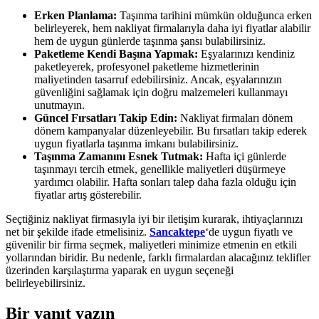
Erken Planlama:
Taşınma tarihini mümkün olduğunca erken
belirleyerek, hem nakliyat firmalarıyla daha iyi fiyatlar alabilir
hem de uygun günlerde taşınma şansı bulabilirsiniz.
Paketleme Kendi Başına Yapmak:
Eşyalarınızı kendiniz
paketleyerek, profesyonel paketleme hizmetlerinin
maliyetinden tasarruf edebilirsiniz. Ancak, eşyalarınızın
güvenliğini sağlamak için doğru malzemeleri kullanmayı
unutmayın.
Güncel Fırsatları Takip Edin:
Nakliyat firmaları dönem
dönem kampanyalar düzenleyebilir. Bu fırsatları takip ederek
uygun fiyatlarla taşınma imkanı bulabilirsiniz.
Taşınma Zamanını Esnek Tutmak:
Hafta içi günlerde
taşınmayı tercih etmek, genellikle maliyetleri düşürmeye
yardımcı olabilir. Hafta sonları talep daha fazla olduğu için
fiyatlar artış gösterebilir.
Seçtiğiniz nakliyat firmasıyla iyi bir iletişim kurarak, ihtiyaçlarınızı
net bir şekilde ifade etmelisiniz.
Sancaktepe
‘de uygun fiyatlı ve
güvenilir bir firma seçmek, maliyetleri minimize etmenin en etkili
yollarından biridir. Bu nedenle, farklı firmalardan alacağınız teklifler
üzerinden karşılaştırma yaparak en uygun seçeneği
belirleyebilirsiniz.
Bir yanıt yazın