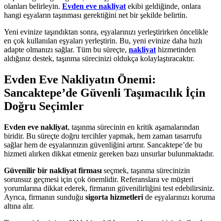
olanları belirleyin.
Evden eve nakliyat
ekibi geldiğinde, onlara
hangi eşyaların taşınması gerektiğini net bir şekilde belirtin.
Yeni evinize taşındıktan sonra, eşyalarınızı yerleştirirken öncelikle
en çok kullanılan eşyaları yerleştirin. Bu, yeni evinize daha hızlı
adapte olmanızı sağlar. Tüm bu süreçte,
nakliyat
hizmetinden
aldığınız destek, taşınma sürecinizi oldukça kolaylaştıracaktır.
Evden Eve Nakliyatın Önemi:
Sancaktepe’de Güvenli Taşımacılık İçin
Doğru Seçimler
Evden eve nakliyat
, taşınma sürecinin en kritik aşamalarından
biridir. Bu süreçte doğru tercihler yapmak, hem zaman tasarrufu
sağlar hem de eşyalarınızın güvenliğini artırır. Sancaktepe’de bu
hizmeti alırken dikkat etmeniz gereken bazı unsurlar bulunmaktadır.
Güvenilir bir nakliyat firması
seçmek, taşınma sürecinizin
sorunsuz geçmesi için çok önemlidir. Referanslara ve müşteri
yorumlarına dikkat ederek, firmanın güvenilirliğini test edebilirsiniz.
Ayrıca, firmanın sunduğu
sigorta hizmetleri
de eşyalarınızı koruma
altına alır.