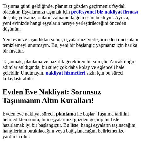
Taşınma günü geldiğinde, planınızı gözden geçirmeniz faydalı
olacaktır. Eşyalarınızı taşımak için
profesyonel bir nakliyat firması
ile çalışıyorsanız, onların zamanında gelmesini bekleyin. Ayrıca,
yeni evinizde hangi eşyaların nereye yerleştirileceğini önceden
düşünün.
Yeni evinize taşındıktan sonra, eşyalarınızı yerleştirmeden önce alanı
temizlemeyi unutmayın. Bu, yeni bir başlangıç yapmanız için harika
bir fırsattır.
Taşınmak, planlama ve hazırlık gerektiren bir süreçtir. Ancak doğru
adımlar atıldığında, bu süreç çok daha kolay ve eğlenceli hale
gelebilir. Unutmayın,
nakliyat hizmetleri
sizin için bu süreci
kolaylaştırabilir!
Evden Eve Nakliyat: Sorunsuz
Taşınmanın Altın Kuralları!
Evden eve nakliyat süreci,
planlama
ile başlar. Taşınma tarihini
belirledikten sonra, tüm eşyalarınızı gözden geçirip bir
liste
hazırlamak iyi bir başlangıçtır. Bu liste, hangi eşyaların taşınacağını,
hangilerinin bırakılacağını veya bağışlanacağını belirlemenize
yardımcı olur.