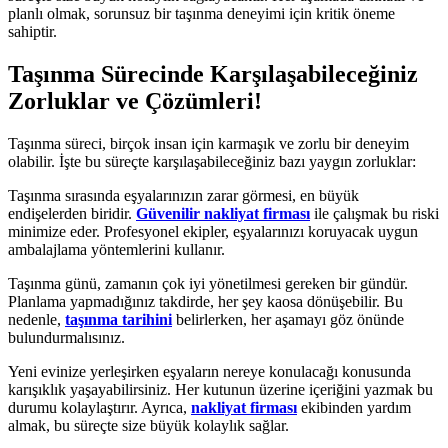
planlı olmak, sorunsuz bir taşınma deneyimi için kritik öneme
sahiptir.
Taşınma Sürecinde Karşılaşabileceğiniz
Zorluklar ve Çözümleri!
Taşınma süreci, birçok insan için karmaşık ve zorlu bir deneyim
olabilir. İşte bu süreçte karşılaşabileceğiniz bazı yaygın zorluklar:
Taşınma sırasında eşyalarınızın zarar görmesi, en büyük
endişelerden biridir.
Güvenilir nakliyat firması
ile çalışmak bu riski
minimize eder. Profesyonel ekipler, eşyalarınızı koruyacak uygun
ambalajlama yöntemlerini kullanır.
Taşınma günü, zamanın çok iyi yönetilmesi gereken bir gündür.
Planlama yapmadığınız takdirde, her şey kaosa dönüşebilir. Bu
nedenle,
taşınma tarihini
belirlerken, her aşamayı göz önünde
bulundurmalısınız.
Yeni evinize yerleşirken eşyaların nereye konulacağı konusunda
karışıklık yaşayabilirsiniz. Her kutunun üzerine içeriğini yazmak bu
durumu kolaylaştırır. Ayrıca,
nakliyat firması
ekibinden yardım
almak, bu süreçte size büyük kolaylık sağlar.