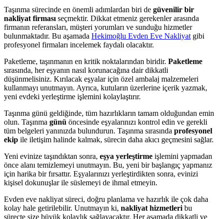
Taşınma sürecinde en önemli adımlardan biri de
güvenilir bir
nakliyat firması
seçmektir. Dikkat etmeniz gerekenler arasında
firmanın referansları, müşteri yorumları ve sunduğu hizmetler
bulunmaktadır. Bu aşamada
Hekimoğlu Evden Eve Nakliyat
gibi
profesyonel firmaları incelemek faydalı olacaktır.
Paketleme, taşınmanın en kritik noktalarından biridir.
Paketleme
sırasında, her eşyanın nasıl korunacağına dair dikkatli
düşünmelisiniz. Kırılacak eşyalar için özel ambalaj malzemeleri
kullanmayı unutmayın. Ayrıca, kutuların üzerlerine içerik yazmak,
yeni evdeki yerleştirme işlemini kolaylaştırır.
Taşınma günü geldiğinde, tüm hazırlıkların tamam olduğundan emin
olun. Taşınma
günü
öncesinde eşyalarınızı kontrol edin ve gerekli
tüm belgeleri yanınızda bulundurun. Taşınma sırasında
profesyonel
ekip
ile iletişim halinde kalmak, sürecin daha akıcı geçmesini sağlar.
Yeni evinize taşındıktan sonra,
eşya yerleştirme
işlemini yapmadan
önce alanı temizlemeyi unutmayın. Bu, yeni bir başlangıç yapmanız
için harika bir fırsattır. Eşyalarınızı yerleştirdikten sonra, evinizi
kişisel dokunuşlar ile süslemeyi de ihmal etmeyin.
Evden eve nakliyat süreci, doğru planlama ve hazırlık ile çok daha
kolay hale getirilebilir. Unutmayın ki,
nakliyat hizmetleri
bu
süreçte size büyük kolaylık sağlayacaktır. Her aşamada dikkatli ve