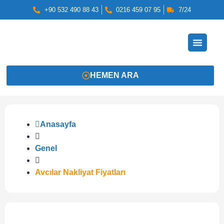
+90 532 490 88 43
0216 459 07 95
7/24
HEMEN ARA
Anasayfa
Genel
Avcılar Nakliyat Fiyatları