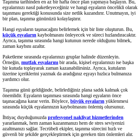
Taşınma tarihinden en az bir hafta önce plan yapmaya başlayın. Bu,
eşyalarınızı nasıl paketleyeceğiniz ve hangi eşyaların öncelikli olarak
taşınması gerektiği konusunda size netlik kazandırır. Unutmayın, iyi
bir plan, taşınma gününüzü kolaylaştırır.
Hangi eşyaların taşınacağını belirlemek için bir liste oluşturun. Bu,
küçük eşyaların
kaybolmasını önleyecek ve süreci hızlandıracaktır.
Ayrıca, taşınma sırasında hangi kutunun nerede olduğunu bilmek,
zaman kaybını azaltır.
Paketleme sırasında eşyalarınızı gruplar halinde düzenleyin.
Örneğin,
mutfak eşyalarını
bir arada, kişisel eşyalarınızı ise başka
bir kutuda toplayarak zaman kazanabilirsiniz. Ayrıca, kutuların
üzerine içeriklerini yazmak da aradığınız eşyayı hızlıca bulmanıza
yardımcı olur.
Taşınma günü geldiğinde, belirlediğiniz plana sadık kalmak çok
önemlidir. Eşyaların taşınması sırasında hangi eşyaların önce
taşınacağına karar verin. Böylece,
büyük eşyaların
yüklenmesi
sırasında küçük eşyalarınızın kaybolmasını önlemiş olursunuz.
İhtiyaç duyduğunuzda
profesyonel nakliyat hizmetlerinden
yararlanmak, hem zaman kazanmanızı hem de stres seviyenizi
azaltmanızı sağlar. Tecrübeli ekipler, taşınma sürecini hızlı ve
güvenli bir şekilde gerçekleştirmek için gereken tüm önlemleri alır.