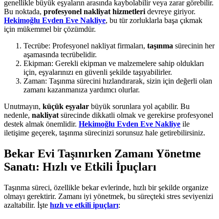
genellikle büyük eşyaların arasında kaybolabilir veya zarar görebilir.
Bu noktada,
profesyonel nakliyat hizmetleri
devreye giriyor.
Hekimoğlu Evden Eve Nakliye
, bu tür zorluklarla başa çıkmak
için mükemmel bir çözümdür.
Tecrübe: Profesyonel nakliyat firmaları,
taşınma
sürecinin her
aşamasında tecrübelidir.
Ekipman: Gerekli ekipman ve malzemelere sahip oldukları
için, eşyalarınızı en güvenli şekilde taşıyabilirler.
Zaman: Taşınma sürecini hızlandırarak, sizin için değerli olan
zamanı kazanmanıza yardımcı olurlar.
Unutmayın,
küçük eşyalar
büyük sorunlara yol açabilir. Bu
nedenle,
nakliyat
sürecinde dikkatli olmak ve gerekirse profesyonel
destek almak önemlidir.
Hekimoğlu Evden Eve Nakliye
ile
iletişime geçerek, taşınma sürecinizi sorunsuz hale getirebilirsiniz.
Bekar Evi Taşınırken Zamanı Yönetme
Sanatı: Hızlı ve Etkili İpuçları
Taşınma süreci, özellikle bekar evlerinde, hızlı bir şekilde organize
olmayı gerektirir. Zamanı iyi yönetmek, bu süreçteki stres seviyenizi
azaltabilir. İşte
hızlı ve etkili ipuçları
: