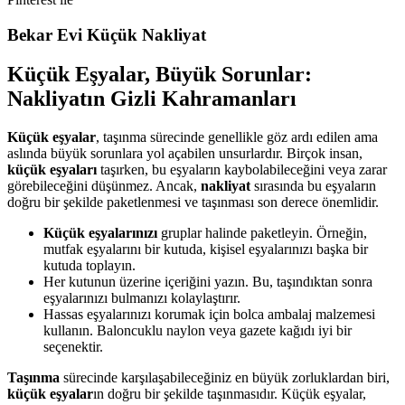
Bekar Evi Küçük Nakliyat
Küçük Eşyalar, Büyük Sorunlar:
Nakliyatın Gizli Kahramanları
Küçük eşyalar
, taşınma sürecinde genellikle göz ardı edilen ama
aslında büyük sorunlara yol açabilen unsurlardır. Birçok insan,
küçük eşyaları
taşırken, bu eşyaların kaybolabileceğini veya zarar
görebileceğini düşünmez. Ancak,
nakliyat
sırasında bu eşyaların
doğru bir şekilde paketlenmesi ve taşınması son derece önemlidir.
Küçük eşyalarınızı
gruplar halinde paketleyin. Örneğin,
mutfak eşyalarını bir kutuda, kişisel eşyalarınızı başka bir
kutuda toplayın.
Her kutunun üzerine içeriğini yazın. Bu, taşındıktan sonra
eşyalarınızı bulmanızı kolaylaştırır.
Hassas eşyalarınızı korumak için bolca ambalaj malzemesi
kullanın. Baloncuklu naylon veya gazete kağıdı iyi bir
seçenektir.
Taşınma
sürecinde karşılaşabileceğiniz en büyük zorluklardan biri,
küçük eşyalar
ın doğru bir şekilde taşınmasıdır. Küçük eşyalar,