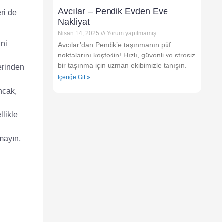
Avcılar – Pendik Evden Eve
ri de
Nakliyat
Nisan 14, 2025
Yorum yapılmamış
ini
Avcılar’dan Pendik’e taşınmanın püf
noktalarını keşfedin! Hızlı, güvenli ve stresiz
bir taşınma için uzman ekibimizle tanışın.
erinden
İçeriğe Git »
ncak,
llikle
mayın,