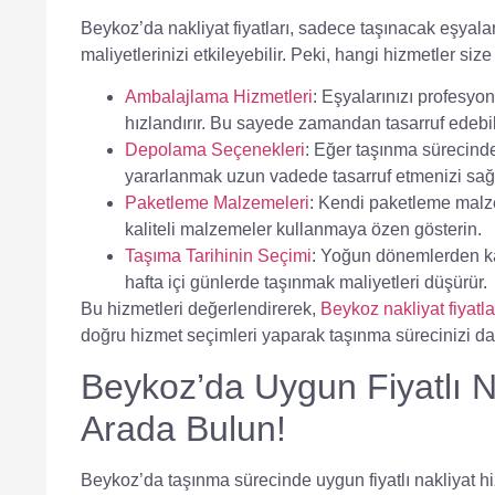
Beykoz’da nakliyat fiyatları, sadece taşınacak eşyalar
maliyetlerinizi etkileyebilir. Peki, hangi hizmetler size
Ambalajlama Hizmetleri
: Eşyalarınızı profesyo
hızlandırır. Bu sayede zamandan tasarruf edebilir
Depolama Seçenekleri
: Eğer taşınma sürecind
yararlanmak uzun vadede tasarruf etmenizi sağl
Paketleme Malzemeleri
: Kendi paketleme malze
kaliteli malzemeler kullanmaya özen gösterin.
Taşıma Tarihinin Seçimi
: Yoğun dönemlerden kaçı
hafta içi günlerde taşınmak maliyetleri düşürür.
Bu hizmetleri değerlendirerek,
Beykoz nakliyat fiyatla
doğru hizmet seçimleri yaparak taşınma sürecinizi dah
Beykoz’da Uygun Fiyatlı Na
Arada Bulun!
Beykoz’da taşınma sürecinde uygun fiyatlı nakliyat hi