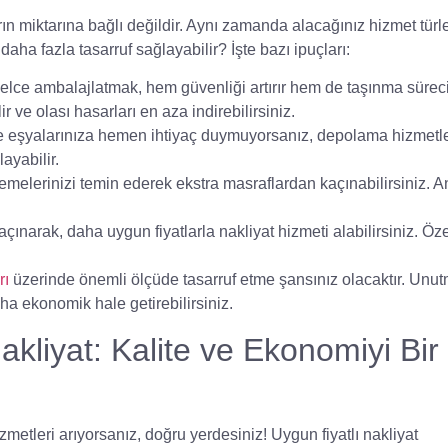
ın miktarına bağlı değildir. Aynı zamanda alacağınız hizmet türle
 daha fazla tasarruf sağlayabilir? İşte bazı ipuçları:
nelce ambalajlatmak, hem güvenliği artırır hem de taşınma sürec
 ve olası hasarları en aza indirebilirsiniz.
e eşyalarınıza hemen ihtiyaç duymuyorsanız, depolama hizmetl
ayabilir.
melerinizi temin ederek ekstra masraflardan kaçınabilirsiniz. A
narak, daha uygun fiyatlarla nakliyat hizmeti alabilirsiniz. Öze
rı
üzerinde önemli ölçüde tasarruf etme şansınız olacaktır. Unut
a ekonomik hale getirebilirsiniz.
kliyat: Kalite ve Ekonomiyi Bir
zmetleri arıyorsanız, doğru yerdesiniz!
Uygun fiyatlı nakliyat