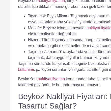
Beykoz’da
nakliyat fiyatları
, birçok faktörden etkilenm
olabilir. İşte dikkat etmeniz gereken bazı gizli faktörler
Taşınacak Eşya Miktarı
: Taşınacak eşyaların mik
eşyası olanlar, daha yüksek fiyatlarla karşılaşabi
Mesafe
: Beykoz içindeki mesafe,
nakliyat fiyatla
ekstra maliyetler doğurabilir.
Hizmet Türü
: Taşınma sırasında hangi hizmetler
ve depolama gibi ek hizmetler de mi alıyorsun
Taşınma Zamanı
: Yaz aylarında ve tatil dönemle
taşınmak, daha uygun fiyatlar bulmanıza yardımcı
Taşınma sürecinde karşılaşabileceğiniz bazı ekstra 
kullanımı
,
park yeri sorunları
ve
sigorta ücretleri
gibi d
Beykoz’da
nakliyat fiyatları
konusunda daha bilinçli ol
faktörleri göz önünde bulundurmayı unutmayın!
Beykoz Nakliyat Fiyatları
Tasarruf Sağlar?