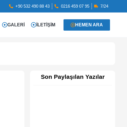
+90 532 490 88 43
0216 459 07 95
7/24
GALERI
İLETIŞIM
HEMEN ARA
Son Paylaşılan Yazılar