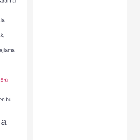
yardımcı
zla
k,
lajlama
sörü
ken bu
la