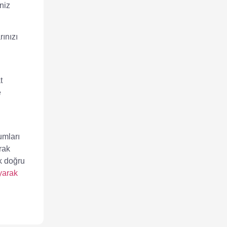
niz
rınızı
t
e
umları
rak
ak doğru
yarak