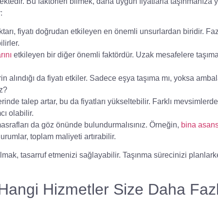
ektedir. Bu faktörleri bilmek, daha uygun fiyatlarla taşınmanıza 
:
tarı, fiyatı doğrudan etkileyen en önemli unsurlardan biridir. Fa
lirler.
rını
etkileyen bir diğer önemli faktördür. Uzak mesafelere taşıma
in alındığı da fiyatı etkiler. Sadece eşya taşıma mı, yoksa amba
uz?
rinde talep artar, bu da fiyatları yükseltebilir. Farklı mevsimlerde
 olabilir.
masrafları da göz önünde bulundurmalısınız. Örneğin,
bina asan
urumlar, toplam maliyeti artırabilir.
mak, tasarruf etmenizi sağlayabilir. Taşınma sürecinizi planlar
: Hangi Hizmetler Size Daha Faz