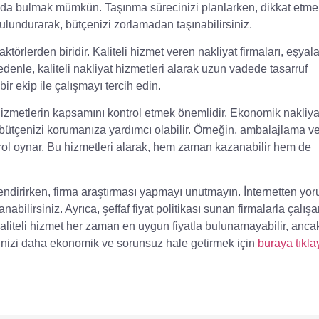
ada bulmak mümkün. Taşınma sürecinizi planlarken, dikkat etme
ulundurarak, bütçenizi zorlamadan taşınabilirsiniz.
törlerden biridir. Kaliteli hizmet veren nakliyat firmaları, eşyala
nedenle,
kaliteli nakliyat hizmetleri
alarak uzun vadede tasarruf
bir ekip ile çalışmayı tercih edin.
hizmetlerin kapsamını kontrol etmek önemlidir.
Ekonomik nakliya
k bütçenizi korumanıza yardımcı olabilir. Örneğin, ambalajlama v
rol oynar. Bu hizmetleri alarak, hem zaman kazanabilir hem de
endirirken, firma araştırması yapmayı unutmayın. İnternetten yor
nabilirsiniz. Ayrıca,
şeffaf fiyat politikası
sunan firmalarla çalışa
 kaliteli hizmet her zaman en uygun fiyatla bulunamayabilir, anc
inizi daha ekonomik ve sorunsuz hale getirmek için
buraya tıkla