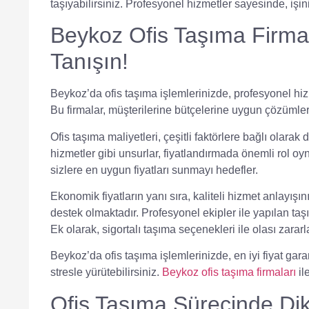
taşıyabilirsiniz. Profesyonel hizmetler sayesinde, iş
Beykoz Ofis Taşıma Firmalar
Tanışın!
Beykoz’da ofis taşıma işlemlerinizde, profesyonel hi
Bu firmalar, müşterilerine bütçelerine uygun çözümler
Ofis taşıma maliyetleri, çeşitli faktörlere bağlı olarak 
hizmetler
gibi unsurlar, fiyatlandırmada önemli rol oyn
sizlere en uygun fiyatları sunmayı hedefler.
Ekonomik fiyatların yanı sıra, kaliteli hizmet anlayış
destek olmaktadır.
Profesyonel ekipler
ile yapılan taş
Ek olarak,
sigortalı taşıma
seçenekleri ile olası zararla
Beykoz’da ofis taşıma işlemlerinizde, en iyi fiyat garan
stresle yürütebilirsiniz.
Beykoz ofis taşıma firmaları
il
Ofis Taşıma Sürecinde Dik