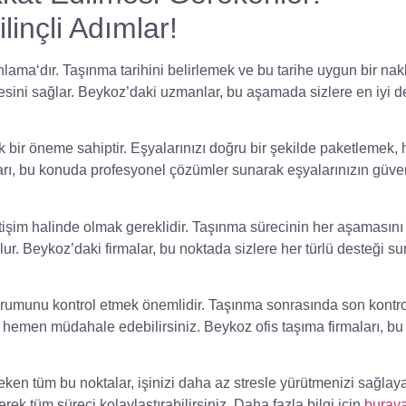
inçli Adımlar!
nlama
‘dır. Taşınma tarihini belirlemek ve bu tarihe uygun bir
nakl
esini sağlar. Beykoz’daki uzmanlar, bu aşamada sizlere en iyi d
ik bir öneme sahiptir. Eşyalarınızı doğru bir şekilde paketlemek,
ları, bu konuda profesyonel çözümler sunarak eşyalarınızın güven
tişim
halinde olmak gereklidir. Taşınma sürecinin her aşamasını 
r. Beykoz’daki firmalar, bu noktada sizlere her türlü desteği s
 durumunu kontrol etmek önemlidir. Taşınma sonrasında
son kontro
hemen müdahale edebilirsiniz. Beykoz ofis taşıma firmaları, bu
ken tüm bu noktalar, işinizi daha az stresle yürütmenizi sağlaya
rek tüm süreci kolaylaştırabilirsiniz. Daha fazla bilgi için
buray