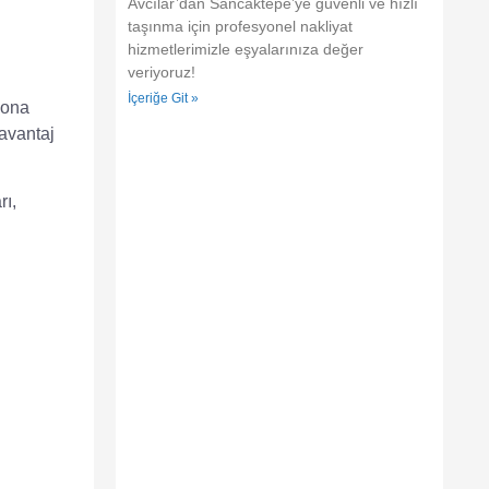
Avcılar’dan Sancaktepe’ye güvenli ve hızlı
taşınma için profesyonel nakliyat
hizmetlerimizle eşyalarınıza değer
veriyoruz!
İçeriğe Git »
yona
 avantaj
rı
,