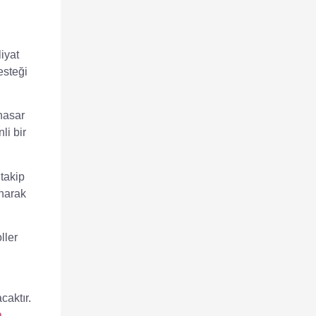
iyat
esteği
 hasar
li bir
takip
unarak
ller
caktır.
a