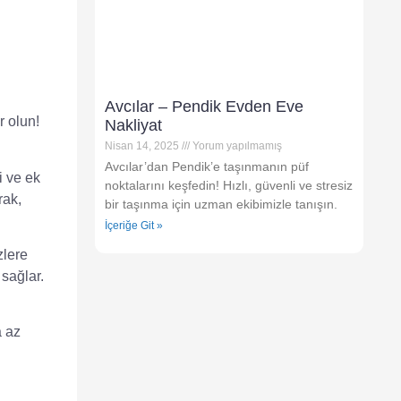
Avcılar – Pendik Evden Eve
r olun!
Nakliyat
Nisan 14, 2025
Yorum yapılmamış
Avcılar’dan Pendik’e taşınmanın püf
i
ve
ek
noktalarını keşfedin! Hızlı, güvenli ve stresiz
rak,
bir taşınma için uzman ekibimizle tanışın.
İçeriğe Git »
zlere
 sağlar.
a az