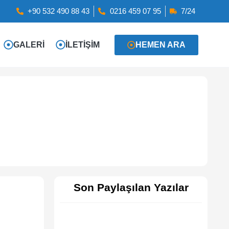
+90 532 490 88 43
0216 459 07 95
7/24
GALERI
İLETIŞIM
HEMEN ARA
Son Paylaşılan Yazılar