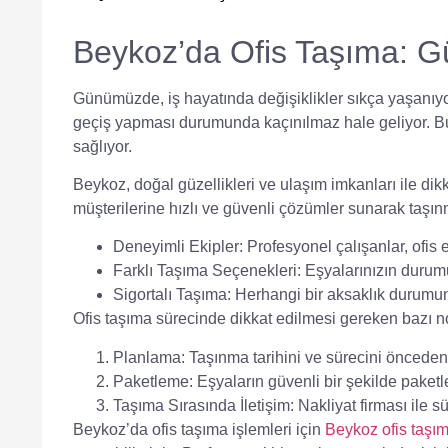
Beykoz’da Ofis Taşıma: Gü
Günümüzde, iş hayatında değişiklikler sıkça yaşanıy
geçiş yapması durumunda kaçınılmaz hale geliyor. Bu s
sağlıyor.
Beykoz, doğal güzellikleri ve ulaşım imkanları ile di
müşterilerine hızlı ve güvenli çözümler sunarak taşınm
Deneyimli Ekipler:
Profesyonel çalışanlar, ofis eş
Farklı Taşıma Seçenekleri:
Eşyalarınızın durum
Sigortalı Taşıma:
Herhangi bir aksaklık durumund
Ofis taşıma sürecinde dikkat edilmesi gereken bazı no
Planlama:
Taşınma tarihini ve sürecini önceden
Paketleme:
Eşyaların güvenli bir şekilde paketle
Taşıma Sırasında İletişim:
Nakliyat firması ile s
Beykoz’da ofis taşıma işlemleri için
Beykoz ofis taşım