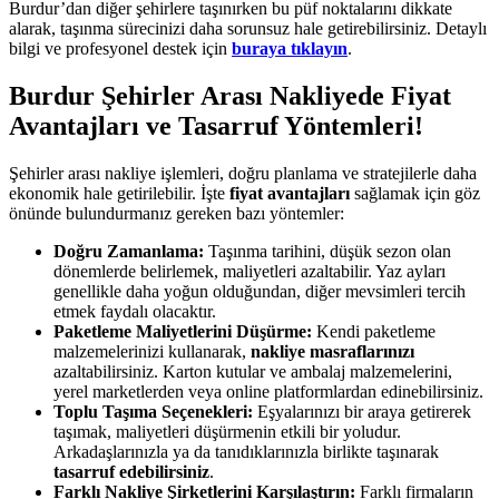
Burdur’dan diğer şehirlere taşınırken bu püf noktalarını dikkate
alarak, taşınma sürecinizi daha sorunsuz hale getirebilirsiniz. Detaylı
bilgi ve profesyonel destek için
buraya tıklayın
.
Burdur Şehirler Arası Nakliyede Fiyat
Avantajları ve Tasarruf Yöntemleri!
Şehirler arası nakliye işlemleri, doğru planlama ve stratejilerle daha
ekonomik hale getirilebilir. İşte
fiyat avantajları
sağlamak için göz
önünde bulundurmanız gereken bazı yöntemler:
Doğru Zamanlama:
Taşınma tarihini, düşük sezon olan
dönemlerde belirlemek, maliyetleri azaltabilir. Yaz ayları
genellikle daha yoğun olduğundan, diğer mevsimleri tercih
etmek faydalı olacaktır.
Paketleme Maliyetlerini Düşürme:
Kendi paketleme
malzemelerinizi kullanarak,
nakliye masraflarınızı
azaltabilirsiniz. Karton kutular ve ambalaj malzemelerini,
yerel marketlerden veya online platformlardan edinebilirsiniz.
Toplu Taşıma Seçenekleri:
Eşyalarınızı bir araya getirerek
taşımak, maliyetleri düşürmenin etkili bir yoludur.
Arkadaşlarınızla ya da tanıdıklarınızla birlikte taşınarak
tasarruf edebilirsiniz
.
Farklı Nakliye Şirketlerini Karşılaştırın:
Farklı firmaların