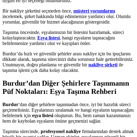
uygun en iyi seçeneği bulabilirsiniz.
Bir nakliye şirketini seçmeden önce,
müşteri yorumlarını
incelemek, şirket hakkında bilgi edinmenize yardımcı olur. Olumlu
yorumlar, güvenilir bir hizmet alacağınızın göstergesidir.
Taşınma öncesinde, eşyalarınızın bir listesini hazırlamak, süreci
kolaylaştıracaktır.
Eşya listesi
, hangi eşyaların taşınacağını
belirlemenize yardımcı olur ve kayıpları önler.
Burdur’da hızlı ve güvenilir şehirler arası nakliye için bu ipuçlarını
dikkate alarak, taşınma sürecinizi daha sorunsuz hale getirebilirsiniz.
Unutmayın, doğru planlama ve güvenilir bir
nakliye şirketi
ile
taşınma işlemi çok daha kolay olacaktır.
Burdur’dan Diğer Şehirlere Taşınmanın
Püf Noktaları: Eşya Taşıma Rehberi
Burdur
‘dan diğer şehirlere taşınmadan önce, iyi bir hazırlık süreci
geçirmelisiniz. Eşyalarınızı sıralamak ve hangi eşyaların taşınacağını
belirlemek için
eşya listesi
oluşturun. Bu, hem zaman kazanmanızı
hem de kaybolan eşyaların önüne geçmenizi sağlar.
Taşınma sürecinde,
profesyonel nakliye
firmalarından destek almak
büyük bir avantaj sağlar. Uzman ekipler, eşyalarınızı güvenli bir