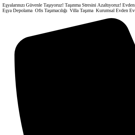
İçeriğe
Eşyalarınızı Güvenle Taşıyoruz!
Taşınma Stresini Azaltıyoruz!
Evden
atla
Eşya Depolama
Ofis Taşımacılığı
Villa Taşıma
Kurumsal Evden Ev