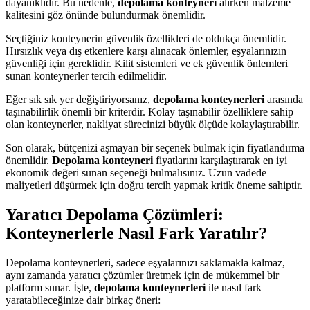
dayanıklıdır. Bu nedenle,
depolama konteyneri
alırken malzeme
kalitesini göz önünde bulundurmak önemlidir.
Seçtiğiniz konteynerin güvenlik özellikleri de oldukça önemlidir.
Hırsızlık veya dış etkenlere karşı alınacak önlemler, eşyalarınızın
güvenliği için gereklidir. Kilit sistemleri ve ek güvenlik önlemleri
sunan konteynerler tercih edilmelidir.
Eğer sık sık yer değiştiriyorsanız,
depolama konteynerleri
arasında
taşınabilirlik önemli bir kriterdir. Kolay taşınabilir özelliklere sahip
olan konteynerler, nakliyat sürecinizi büyük ölçüde kolaylaştırabilir.
Son olarak, bütçenizi aşmayan bir seçenek bulmak için fiyatlandırma
önemlidir.
Depolama konteyneri
fiyatlarını karşılaştırarak en iyi
ekonomik değeri sunan seçeneği bulmalısınız. Uzun vadede
maliyetleri düşürmek için doğru tercih yapmak kritik öneme sahiptir.
Yaratıcı Depolama Çözümleri:
Konteynerlerle Nasıl Fark Yaratılır?
Depolama konteynerleri, sadece eşyalarınızı saklamakla kalmaz,
aynı zamanda yaratıcı çözümler üretmek için de mükemmel bir
platform sunar. İşte,
depolama konteynerleri
ile nasıl fark
yaratabileceğinize dair birkaç öneri: