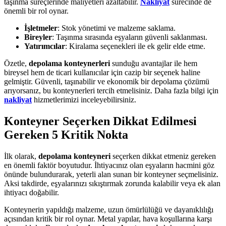
taşınma süreçlerinde maliyetleri azaltabilir.
Nakliyat
sürecinde de
önemli bir rol oynar.
İşletmeler
: Stok yönetimi ve malzeme saklama.
Bireyler
: Taşınma sırasında eşyaların güvenli saklanması.
Yatırımcılar
: Kiralama seçenekleri ile ek gelir elde etme.
Özetle,
depolama konteynerleri
sunduğu avantajlar ile hem
bireysel hem de ticari kullanıcılar için cazip bir seçenek haline
gelmiştir. Güvenli, taşınabilir ve ekonomik bir depolama çözümü
arıyorsanız, bu konteynerleri tercih etmelisiniz. Daha fazla bilgi için
nakliyat
hizmetlerimizi inceleyebilirsiniz.
Konteyner Seçerken Dikkat Edilmesi
Gereken 5 Kritik Nokta
İlk olarak,
depolama konteyneri
seçerken dikkat etmeniz gereken
en önemli faktör boyutudur. İhtiyacınız olan eşyaların hacmini göz
önünde bulundurarak, yeterli alan sunan bir konteyner seçmelisiniz.
Aksi takdirde, eşyalarınızı sıkıştırmak zorunda kalabilir veya ek alan
ihtiyacı doğabilir.
Konteynerin yapıldığı malzeme, uzun ömürlülüğü ve dayanıklılığı
açısından kritik bir rol oynar. Metal yapılar, hava koşullarına karşı