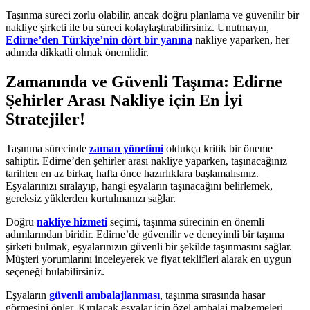
Taşınma süreci zorlu olabilir, ancak doğru planlama ve güvenilir bir
nakliye şirketi ile bu süreci kolaylaştırabilirsiniz. Unutmayın,
Edirne’den Türkiye’nin dört bir yanına
nakliye yaparken, her
adımda dikkatli olmak önemlidir.
Zamanında ve Güvenli Taşıma: Edirne
Şehirler Arası Nakliye için En İyi
Stratejiler!
Taşınma sürecinde
zaman yönetimi
oldukça kritik bir öneme
sahiptir. Edirne’den şehirler arası nakliye yaparken, taşınacağınız
tarihten en az birkaç hafta önce hazırlıklara başlamalısınız.
Eşyalarınızı sıralayıp, hangi eşyaların taşınacağını belirlemek,
gereksiz yüklerden kurtulmanızı sağlar.
Doğru
nakliye hizmeti
seçimi, taşınma sürecinin en önemli
adımlarından biridir. Edirne’de güvenilir ve deneyimli bir taşıma
şirketi bulmak, eşyalarınızın güvenli bir şekilde taşınmasını sağlar.
Müşteri yorumlarını inceleyerek ve fiyat teklifleri alarak en uygun
seçeneği bulabilirsiniz.
Eşyaların
güvenli ambalajlanması
, taşınma sırasında hasar
görmesini önler. Kırılacak eşyalar için özel ambalaj malzemeleri