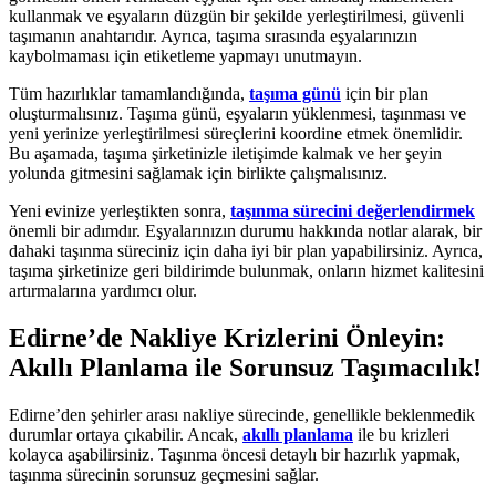
kullanmak ve eşyaların düzgün bir şekilde yerleştirilmesi, güvenli
taşımanın anahtarıdır. Ayrıca, taşıma sırasında eşyalarınızın
kaybolmaması için etiketleme yapmayı unutmayın.
Tüm hazırlıklar tamamlandığında,
taşıma günü
için bir plan
oluşturmalısınız. Taşıma günü, eşyaların yüklenmesi, taşınması ve
yeni yerinize yerleştirilmesi süreçlerini koordine etmek önemlidir.
Bu aşamada, taşıma şirketinizle iletişimde kalmak ve her şeyin
yolunda gitmesini sağlamak için birlikte çalışmalısınız.
Yeni evinize yerleştikten sonra,
taşınma sürecini değerlendirmek
önemli bir adımdır. Eşyalarınızın durumu hakkında notlar alarak, bir
dahaki taşınma süreciniz için daha iyi bir plan yapabilirsiniz. Ayrıca,
taşıma şirketinize geri bildirimde bulunmak, onların hizmet kalitesini
artırmalarına yardımcı olur.
Edirne’de Nakliye Krizlerini Önleyin:
Akıllı Planlama ile Sorunsuz Taşımacılık!
Edirne’den şehirler arası nakliye sürecinde, genellikle beklenmedik
durumlar ortaya çıkabilir. Ancak,
akıllı planlama
ile bu krizleri
kolayca aşabilirsiniz. Taşınma öncesi detaylı bir hazırlık yapmak,
taşınma sürecinin sorunsuz geçmesini sağlar.