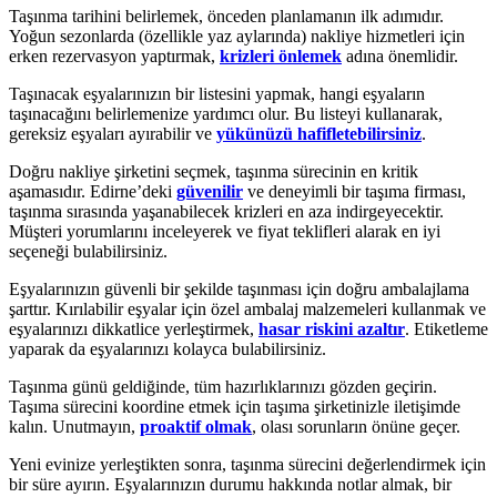
Taşınma tarihini belirlemek, önceden planlamanın ilk adımıdır.
Yoğun sezonlarda (özellikle yaz aylarında) nakliye hizmetleri için
erken rezervasyon yaptırmak,
krizleri önlemek
adına önemlidir.
Taşınacak eşyalarınızın bir listesini yapmak, hangi eşyaların
taşınacağını belirlemenize yardımcı olur. Bu listeyi kullanarak,
gereksiz eşyaları ayırabilir ve
yükünüzü hafifletebilirsiniz
.
Doğru nakliye şirketini seçmek, taşınma sürecinin en kritik
aşamasıdır. Edirne’deki
güvenilir
ve deneyimli bir taşıma firması,
taşınma sırasında yaşanabilecek krizleri en aza indirgeyecektir.
Müşteri yorumlarını inceleyerek ve fiyat teklifleri alarak en iyi
seçeneği bulabilirsiniz.
Eşyalarınızın güvenli bir şekilde taşınması için doğru ambalajlama
şarttır. Kırılabilir eşyalar için özel ambalaj malzemeleri kullanmak ve
eşyalarınızı dikkatlice yerleştirmek,
hasar riskini azaltır
. Etiketleme
yaparak da eşyalarınızı kolayca bulabilirsiniz.
Taşınma günü geldiğinde, tüm hazırlıklarınızı gözden geçirin.
Taşıma sürecini koordine etmek için taşıma şirketinizle iletişimde
kalın. Unutmayın,
proaktif olmak
, olası sorunların önüne geçer.
Yeni evinize yerleştikten sonra, taşınma sürecini değerlendirmek için
bir süre ayırın. Eşyalarınızın durumu hakkında notlar almak, bir