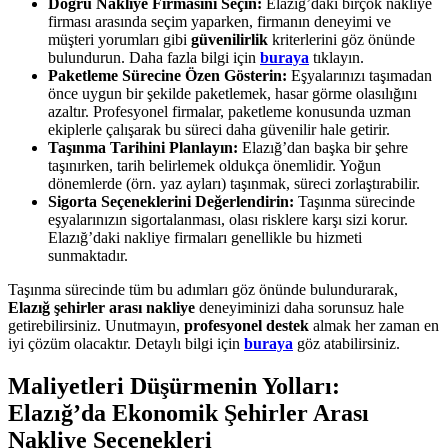
Doğru Nakliye Firmasını Seçin:
Elazığ’daki birçok nakliye
firması arasında seçim yaparken, firmanın deneyimi ve
müşteri yorumları gibi
güvenilirlik
kriterlerini göz önünde
bulundurun. Daha fazla bilgi için
buraya
tıklayın.
Paketleme Sürecine Özen Gösterin:
Eşyalarınızı taşımadan
önce uygun bir şekilde paketlemek, hasar görme olasılığını
azaltır. Profesyonel firmalar, paketleme konusunda uzman
ekiplerle çalışarak bu süreci daha güvenilir hale getirir.
Taşınma Tarihini Planlayın:
Elazığ’dan başka bir şehre
taşınırken, tarih belirlemek oldukça önemlidir. Yoğun
dönemlerde (örn. yaz ayları) taşınmak, süreci zorlaştırabilir.
Sigorta Seçeneklerini Değerlendirin:
Taşınma sürecinde
eşyalarınızın sigortalanması, olası risklere karşı sizi korur.
Elazığ’daki nakliye firmaları genellikle bu hizmeti
sunmaktadır.
Taşınma sürecinde tüm bu adımları göz önünde bulundurarak,
Elazığ şehirler arası nakliye
deneyiminizi daha sorunsuz hale
getirebilirsiniz. Unutmayın,
profesyonel destek
almak her zaman en
iyi çözüm olacaktır. Detaylı bilgi için
buraya
göz atabilirsiniz.
Maliyetleri Düşürmenin Yolları:
Elazığ’da Ekonomik Şehirler Arası
Nakliye Seçenekleri