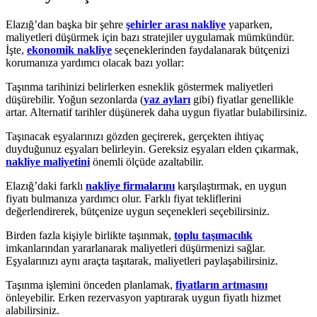
Elazığ’dan başka bir şehre
şehirler arası nakliye
yaparken,
maliyetleri düşürmek için bazı stratejiler uygulamak mümkündür.
İşte,
ekonomik nakliye
seçeneklerinden faydalanarak bütçenizi
korumanıza yardımcı olacak bazı yollar:
Taşınma tarihinizi belirlerken esneklik göstermek maliyetleri
düşürebilir. Yoğun sezonlarda (
yaz ayları
gibi) fiyatlar genellikle
artar. Alternatif tarihler düşünerek daha uygun fiyatlar bulabilirsiniz.
Taşınacak eşyalarınızı gözden geçirerek, gerçekten ihtiyaç
duyduğunuz eşyaları belirleyin. Gereksiz eşyaları elden çıkarmak,
nakliye maliyetini
önemli ölçüde azaltabilir.
Elazığ’daki farklı
nakliye firmalarını
karşılaştırmak, en uygun
fiyatı bulmanıza yardımcı olur. Farklı fiyat tekliflerini
değerlendirerek, bütçenize uygun seçenekleri seçebilirsiniz.
Birden fazla kişiyle birlikte taşınmak,
toplu taşımacılık
imkanlarından yararlanarak maliyetleri düşürmenizi sağlar.
Eşyalarınızı aynı araçta taşıtarak, maliyetleri paylaşabilirsiniz.
Taşınma işlemini önceden planlamak,
fiyatların artmasını
önleyebilir. Erken rezervasyon yaptırarak uygun fiyatlı hizmet
alabilirsiniz.