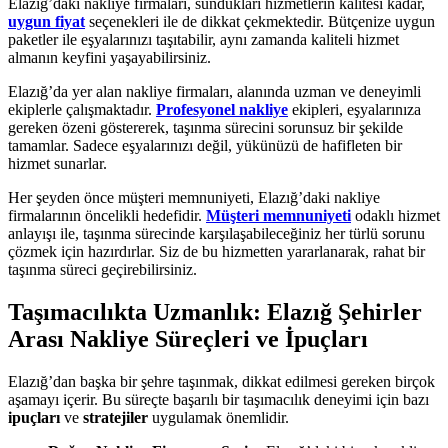
Elazığ’daki nakliye firmaları, sundukları hizmetlerin kalitesi kadar,
uygun fiyat
seçenekleri ile de dikkat çekmektedir. Bütçenize uygun
paketler ile eşyalarınızı taşıtabilir, aynı zamanda kaliteli hizmet
almanın keyfini yaşayabilirsiniz.
Elazığ’da yer alan nakliye firmaları, alanında uzman ve deneyimli
ekiplerle çalışmaktadır.
Profesyonel nakliye
ekipleri, eşyalarınıza
gereken özeni göstererek, taşınma sürecini sorunsuz bir şekilde
tamamlar. Sadece eşyalarınızı değil, yükünüzü de hafifleten bir
hizmet sunarlar.
Her şeyden önce müşteri memnuniyeti, Elazığ’daki nakliye
firmalarının öncelikli hedefidir.
Müşteri memnuniyeti
odaklı hizmet
anlayışı ile, taşınma sürecinde karşılaşabileceğiniz her türlü sorunu
çözmek için hazırdırlar. Siz de bu hizmetten yararlanarak, rahat bir
taşınma süreci geçirebilirsiniz.
Taşımacılıkta Uzmanlık: Elazığ Şehirler
Arası Nakliye Süreçleri ve İpuçları
Elazığ’dan başka bir şehre taşınmak, dikkat edilmesi gereken birçok
aşamayı içerir. Bu süreçte başarılı bir taşımacılık deneyimi için bazı
ipuçları
ve
stratejiler
uygulamak önemlidir.