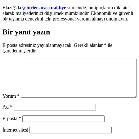
Elazığ’da
şehirler arası nakliye
sürecinde, bu ipuçlarını dikkate
alarak maliyetlerinizi düşürmek mümkündür. Ekonomik ve güvenli
bir taşınma deneyimi için profesyonel yardım almayı unutmayın.
Bir yanıt yazın
E-posta adresiniz yayınlanmayacak.
Gerekli alanlar
*
ile
işaretlenmişlerdir
Yorum
*
Ad
*
E-posta
*
İnternet sitesi