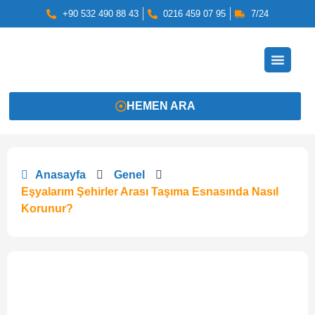
+90 532 490 88 43
0216 459 07 95
7/24
HEMEN ARA
Anasayfa
Genel
Eşyalarım Şehirler Arası Taşıma Esnasında Nasıl
Korunur?