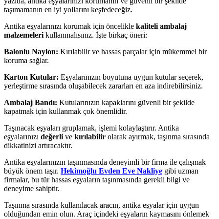
yazıda, antika eşyalarınızı korumanın ve güvenli bir şekilde
taşımamanın en iyi yollarını keşfedeceğiz.
Antika eşyalarınızı korumak için öncelikle
kaliteli ambalaj
malzemeleri
kullanmalısınız. İşte birkaç öneri:
Balonlu Naylon:
Kırılabilir ve hassas parçalar için mükemmel bir
koruma sağlar.
Karton Kutular:
Eşyalarınızın boyutuna uygun kutular seçerek,
yerleştirme sırasında oluşabilecek zararları en aza indirebilirsiniz.
Ambalaj Bandı:
Kutularınızın kapaklarını güvenli bir şekilde
kapatmak için kullanmak çok önemlidir.
Taşınacak eşyaları gruplamak, işlemi kolaylaştırır. Antika
eşyalarınızı
değerli
ve
kırılabilir
olarak ayırmak, taşınma sırasında
dikkatinizi artıracaktır.
Antika eşyalarınızın taşınmasında deneyimli bir firma ile çalışmak
büyük önem taşır.
Hekimoğlu Evden Eve Nakliye
gibi uzman
firmalar, bu tür hassas eşyaların taşınmasında gerekli bilgi ve
deneyime sahiptir.
Taşınma sırasında kullanılacak aracın, antika eşyalar için uygun
olduğundan emin olun. Araç içindeki eşyaların kaymasını önlemek