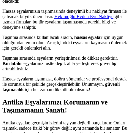
olacaktır.
Hassas eşyalarınızın taşınmasında deneyimli bir nakliyat firması ile
çalışmak büyük önem taşır.
Hekimoğlu Evden Eve Nakliye
gibi
uzman firmalar, bu tür eşyaların taşınmasında gerekli bilgi ve
deneyime sahiptir.
Taşınma sırasında kullanılacak aracın,
hassas eşyalar
için uygun
olduğundan emin olun. Araç içindeki eşyaların kaymasını önlemek
için gerekli önlemleri alın.
Taşınma sırasında eşyaların yerleştirilmesi de dikkat gerektirir.
Kırılabilir
eşyalarınızı üstte değil, altta yerleştirerek güvenliği
artırabilirsiniz.
Hassas eşyaların taşınması, doğru yöntemler ve profesyonel destek
ile sorunsuz bir şekilde gerçekleştirilebilir. Unutmayın,
güvenli
taşımacılık
için her zaman dikkatli olmalısınız!
Antika Eşyalarınızı Korumanın ve
Taşımamanın Sanatı!
Antika eşyalar, geçmişin izlerini taşıyan değerli parçalardır. Onları
taşımak, sadece fiziki bir görev değil; aynı zamanda bir sanattır. Bu