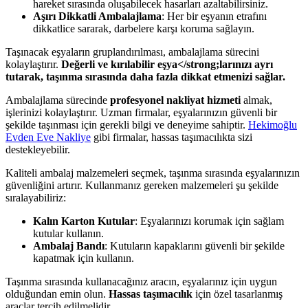
hareket sırasında oluşabilecek hasarları azaltabilirsiniz.
Aşırı Dikkatli Ambalajlama
: Her bir eşyanın etrafını
dikkatlice sararak, darbelere karşı koruma sağlayın.
Taşınacak eşyaların gruplandırılması, ambalajlama sürecini
kolaylaştırır.
Değerli ve kırılabilir eşya</strong;larınızı ayrı
tutarak, taşınma sırasında daha fazla dikkat etmenizi sağlar.
Ambalajlama sürecinde
profesyonel nakliyat hizmeti
almak,
işlerinizi kolaylaştırır. Uzman firmalar, eşyalarınızın güvenli bir
şekilde taşınması için gerekli bilgi ve deneyime sahiptir.
Hekimoğlu
Evden Eve Nakliye
gibi firmalar, hassas taşımacılıkta sizi
destekleyebilir.
Kaliteli ambalaj malzemeleri seçmek, taşınma sırasında eşyalarınızın
güvenliğini artırır. Kullanmanız gereken malzemeleri şu şekilde
sıralayabiliriz:
Kalın Karton Kutular
: Eşyalarınızı korumak için sağlam
kutular kullanın.
Ambalaj Bandı
: Kutuların kapaklarını güvenli bir şekilde
kapatmak için kullanın.
Taşınma sırasında kullanacağınız aracın, eşyalarınız için uygun
olduğundan emin olun.
Hassas taşımacılık
için özel tasarlanmış
araçlar tercih edilmelidir.