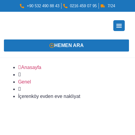
+90 532 490 88 43
0216 459 07 95
7/24
HEMEN ARA
Anasayfa
Genel
İçerenköy evden eve nakliyat