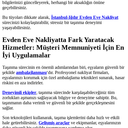
bilgilerinizi güncelleyerek, herhangi bir aksaklığın önüne
geçebilirsiniz.
Bu tüyoları dikkate alarak,
İstanbul-Iğdır Evden Eve Nakliyat
sürecinizi kolaylaştırabilir, stressiz bir taşınma deneyimi
yaşayabilirsiniz.
Evden Eve Nakliyatta Fark Yaratacak
Hizmetler: Müşteri Memnuniyeti İçin En
İyi Uygulamalar
Taşınma sürecinin en önemli adımlarından biri, eşyaların güvenli bir
şekilde
ambalajlanması
‘dır. Profesyonel nakliyat firmaları,
eşyalarınızı korumak için özel ambalajlama teknikleri sunarak, hasar
riskini en aza indirirler.
Deneyimli ekipler
, taşınma sürecinde karşılaşabileceğiniz tüm
zorlukları aşmanızı sağlayacak bilgiye ve deneyime sahiptir. Bu,
taşınmanın daha verimli ve güvenli bir şekilde gerçekleşmesini
sağlar.
Son teknolojileri kullanarak, taşıma işlemlerini daha hızlı ve etkili
hale getirebilirsiniz.
Gelişmiş araçlar
ve ekipmanlar, eşyalarınızın
daha güvenli bir şekilde taşınmasına yardımcı olur.