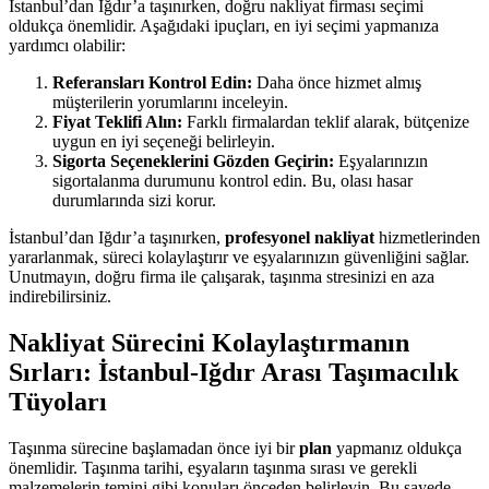
İstanbul’dan Iğdır’a taşınırken, doğru nakliyat firması seçimi
oldukça önemlidir. Aşağıdaki ipuçları, en iyi seçimi yapmanıza
yardımcı olabilir:
Referansları Kontrol Edin:
Daha önce hizmet almış
müşterilerin yorumlarını inceleyin.
Fiyat Teklifi Alın:
Farklı firmalardan teklif alarak, bütçenize
uygun en iyi seçeneği belirleyin.
Sigorta Seçeneklerini Gözden Geçirin:
Eşyalarınızın
sigortalanma durumunu kontrol edin. Bu, olası hasar
durumlarında sizi korur.
İstanbul’dan Iğdır’a taşınırken,
profesyonel nakliyat
hizmetlerinden
yararlanmak, süreci kolaylaştırır ve eşyalarınızın güvenliğini sağlar.
Unutmayın, doğru firma ile çalışarak, taşınma stresinizi en aza
indirebilirsiniz.
Nakliyat Sürecini Kolaylaştırmanın
Sırları: İstanbul-Iğdır Arası Taşımacılık
Tüyoları
Taşınma sürecine başlamadan önce iyi bir
plan
yapmanız oldukça
önemlidir. Taşınma tarihi, eşyaların taşınma sırası ve gerekli
malzemelerin temini gibi konuları önceden belirleyin. Bu sayede