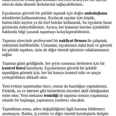
sürecin daha düzenli ilerlemesini sağlayabilirsiniz.
Eşyalarınızı güvenli bir şekilde taşımak için doğru
ambalajlama
tekniklerini kullanmalısınız. Kırılacak eşyalar için köpük,
baloncuklu naylon ya da özel kutular kullanarak, bu eşyaların hasar
görmesini önleyebilirsiniz. Ayrıca, her kutunun üzerine içindekiler
hakkında bilgi yazarak taşınmayı kolaylaştırabilirsiniz.
Taşınma sürecinde profesyonel bir
nakliyat firması
ile çalışmak,
yükünüzü hafifletebilir. Uzmanlar, eşyalarınızı daha hızlı ve güvenli
bir şekilde taşırken, sizin de diğer önemli işlerinize odaklanmanızı
sağlar.
Taşınma günü geldiğinde, her şeyin sorunsuz ilerlemesi için bir
kontrol listesi
hazırlayın. Eşyalarınızın güvenli bir şekilde
taşındığını görmek için, her bir kutuyu kontrol edin ve araçta
yerleştirilirken dikkatli olun.
Yeni evinize taşınmadan önce, oranın da hazırlığını yapmalısınız.
Elektrik, su ve internet gibi hizmetlerin önceden aktif olduğundan
emin olun. Yeni mekanın
temizliği
de taşınma sonrası yaşamınıza
olumlu bir başlangıç yapmanıza yardımcı olacaktır.
Taşındıktan sonra, adres değişikliğinizi ilgili kuruma bildirmeyi
unutmayın. Banka, iş yeriniz ve diğer önemli kuruluşlarla iletişim