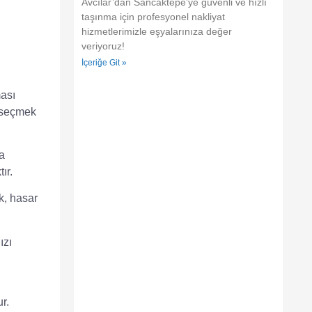
Avcılar’dan Sancaktepe’ye güvenli ve hızlı
taşınma için profesyonel nakliyat
hizmetlerimizle eşyalarınıza değer
veriyoruz!
İçeriğe Git »
ması
ı seçmek
ya
ır.
k, hasar
ızı
r.