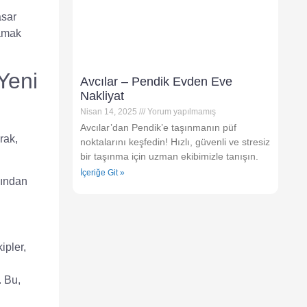
asar
mamak
Yeni
Avcılar – Pendik Evden Eve
Nakliyat
Nisan 14, 2025
Yorum yapılmamış
Avcılar’dan Pendik’e taşınmanın püf
rak,
noktalarını keşfedin! Hızlı, güvenli ve stresiz
bir taşınma için uzman ekibimizle tanışın.
İçeriğe Git »
ısından
ipler,
. Bu,