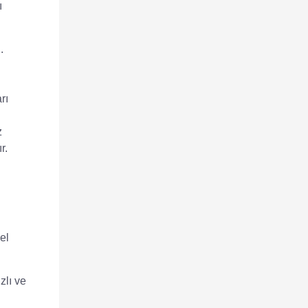
ı
.
rı
z
r.
el
zlı ve