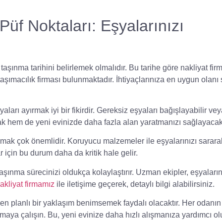
üf Noktaları: Eşyalarınızı
,
taşınma tarihini belirlemek
olmalıdır. Bu tarihe göre
nakliyat fir
aşımacılık
firması bulunmaktadır. İhtiyaçlarınıza en uygun olan
yaları ayırmak
iyi bir fikirdir. Gereksiz eşyaları bağışlayabilir ve
ak
hem de yeni evinizde daha fazla alan yaratmanızı sağlayacakt
nmak
çok önemlidir. Koruyucu malzemeler ile eşyalarınızı sarara
r
için bu durum daha da kritik hale gelir.
aşınma sürecinizi oldukça kolaylaştırır. Uzman ekipler, eşyaların
akliyat firmamız
ile iletişime geçerek, detaylı bilgi alabilirsiniz.
rken
planlı bir yaklaşım benimsemek
faydalı olacaktır. Her odanın
maya çalışın. Bu, yeni evinize daha hızlı alışmanıza yardımcı olu