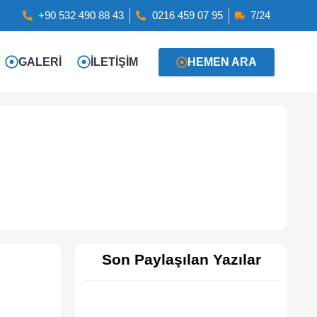
+90 532 490 88 43
0216 459 07 95
7/24
GALERI
İLETIŞIM
HEMEN ARA
Son Paylaşılan Yazılar