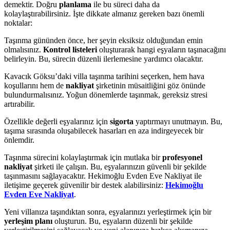
demektir. Doğru
planlama
ile bu süreci daha da
kolaylaştırabilirsiniz. İşte dikkate almanız gereken bazı önemli
noktalar:
Taşınma gününden önce, her şeyin eksiksiz olduğundan emin
olmalısınız.
Kontrol listeleri
oluşturarak hangi eşyaların taşınacağını
belirleyin. Bu, sürecin düzenli ilerlemesine yardımcı olacaktır.
Kavacık Göksu’daki villa taşınma tarihini seçerken, hem hava
koşullarını hem de
nakliyat
şirketinin müsaitliğini göz önünde
bulundurmalısınız. Yoğun dönemlerde taşınmak, gereksiz stresi
artırabilir.
Özellikle değerli eşyalarınız için
sigorta
yaptırmayı unutmayın. Bu,
taşıma sırasında oluşabilecek hasarları en aza indirgeyecek bir
önlemdir.
Taşınma sürecini kolaylaştırmak için mutlaka bir
profesyonel
nakliyat
şirketi ile çalışın. Bu, eşyalarınızın güvenli bir şekilde
taşınmasını sağlayacaktır. Hekimoğlu Evden Eve Nakliyat ile
iletişime geçerek güvenilir bir destek alabilirsiniz:
Hekimoğlu
Evden Eve Nakliyat
.
Yeni villanıza taşındıktan sonra, eşyalarınızı yerleştirmek için bir
yerleşim planı
oluşturun. Bu, eşyaların düzenli bir şekilde