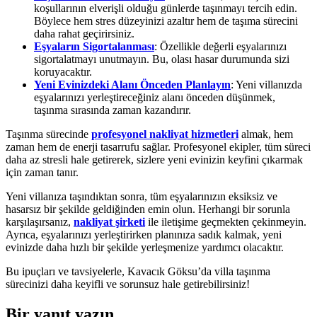
koşullarının elverişli olduğu günlerde taşınmayı tercih edin.
Böylece hem stres düzeyinizi azaltır hem de taşıma sürecini
daha rahat geçirirsiniz.
Eşyaların Sigortalanması
: Özellikle değerli eşyalarınızı
sigortalatmayı unutmayın. Bu, olası hasar durumunda sizi
koruyacaktır.
Yeni Evinizdeki Alanı Önceden Planlayın
: Yeni villanızda
eşyalarınızı yerleştireceğiniz alanı önceden düşünmek,
taşınma sırasında zaman kazandırır.
Taşınma sürecinde
profesyonel nakliyat hizmetleri
almak, hem
zaman hem de enerji tasarrufu sağlar. Profesyonel ekipler, tüm süreci
daha az stresli hale getirerek, sizlere yeni evinizin keyfini çıkarmak
için zaman tanır.
Yeni villanıza taşındıktan sonra, tüm eşyalarınızın eksiksiz ve
hasarsız bir şekilde geldiğinden emin olun. Herhangi bir sorunla
karşılaşırsanız,
nakliyat şirketi
ile iletişime geçmekten çekinmeyin.
Ayrıca, eşyalarınızı yerleştirirken planınıza sadık kalmak, yeni
evinizde daha hızlı bir şekilde yerleşmenize yardımcı olacaktır.
Bu ipuçları ve tavsiyelerle, Kavacık Göksu’da villa taşınma
sürecinizi daha keyifli ve sorunsuz hale getirebilirsiniz!
Bir yanıt yazın