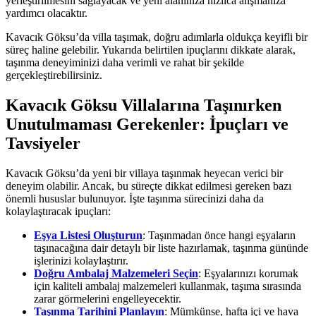
yerleştirilmesini sağlayacak ve yeni alanınıza hızlıca alışmanıza
yardımcı olacaktır.
Kavacık Göksu’da villa taşımak, doğru adımlarla oldukça keyifli bir
süreç haline gelebilir. Yukarıda belirtilen ipuçlarını dikkate alarak,
taşınma deneyiminizi daha verimli ve rahat bir şekilde
gerçekleştirebilirsiniz.
Kavacık Göksu Villalarına Taşınırken
Unutulmaması Gerekenler: İpuçları ve
Tavsiyeler
Kavacık Göksu’da yeni bir villaya taşınmak heyecan verici bir
deneyim olabilir. Ancak, bu süreçte dikkat edilmesi gereken bazı
önemli hususlar bulunuyor. İşte taşınma sürecinizi daha da
kolaylaştıracak ipuçları:
Eşya Listesi Oluşturun
: Taşınmadan önce hangi eşyaların
taşınacağına dair detaylı bir liste hazırlamak, taşınma gününde
işlerinizi kolaylaştırır.
Doğru Ambalaj Malzemeleri Seçin
: Eşyalarınızı korumak
için kaliteli ambalaj malzemeleri kullanmak, taşıma sırasında
zarar görmelerini engelleyecektir.
Taşınma Tarihini Planlayın
: Mümkünse, hafta içi ve hava