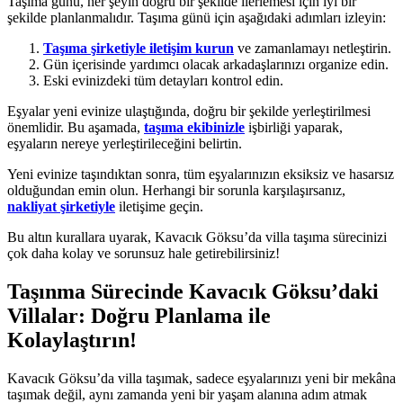
Taşıma günü, her şeyin doğru bir şekilde ilerlemesi için iyi bir
şekilde planlanmalıdır. Taşıma günü için aşağıdaki adımları izleyin:
Taşıma şirketiyle iletişim kurun
ve zamanlamayı netleştirin.
Gün içerisinde yardımcı olacak arkadaşlarınızı organize edin.
Eski evinizdeki tüm detayları kontrol edin.
Eşyalar yeni evinize ulaştığında, doğru bir şekilde yerleştirilmesi
önemlidir. Bu aşamada,
taşıma ekibinizle
işbirliği yaparak,
eşyaların nereye yerleştirileceğini belirtin.
Yeni evinize taşındıktan sonra, tüm eşyalarınızın eksiksiz ve hasarsız
olduğundan emin olun. Herhangi bir sorunla karşılaşırsanız,
nakliyat şirketiyle
iletişime geçin.
Bu altın kurallara uyarak, Kavacık Göksu’da villa taşıma sürecinizi
çok daha kolay ve sorunsuz hale getirebilirsiniz!
Taşınma Sürecinde Kavacık Göksu’daki
Villalar: Doğru Planlama ile
Kolaylaştırın!
Kavacık Göksu’da villa taşımak, sadece eşyalarınızı yeni bir mekâna
taşımak değil, aynı zamanda yeni bir yaşam alanına adım atmak