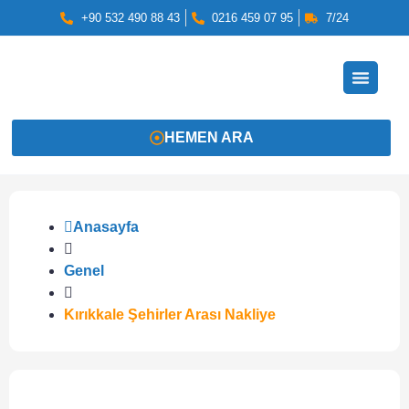
+90 532 490 88 43
0216 459 07 95
7/24
HEMEN ARA
Anasayfa
Genel
Kırıkkale Şehirler Arası Nakliye