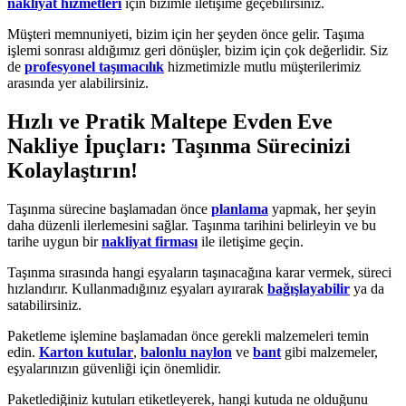
nakliyat hizmetleri
için bizimle iletişime geçebilirsiniz.
Müşteri memnuniyeti, bizim için her şeyden önce gelir. Taşıma
işlemi sonrası aldığımız geri dönüşler, bizim için çok değerlidir. Siz
de
profesyonel taşımacılık
hizmetimizle mutlu müşterilerimiz
arasında yer alabilirsiniz.
Hızlı ve Pratik Maltepe Evden Eve
Nakliye İpuçları: Taşınma Sürecinizi
Kolaylaştırın!
Taşınma sürecine başlamadan önce
planlama
yapmak, her şeyin
daha düzenli ilerlemesini sağlar. Taşınma tarihini belirleyin ve bu
tarihe uygun bir
nakliyat firması
ile iletişime geçin.
Taşınma sırasında hangi eşyaların taşınacağına karar vermek, süreci
hızlandırır. Kullanmadığınız eşyaları ayırarak
bağışlayabilir
ya da
satabilirsiniz.
Paketleme işlemine başlamadan önce gerekli malzemeleri temin
edin.
Karton kutular
,
balonlu naylon
ve
bant
gibi malzemeler,
eşyalarınızın güvenliği için önemlidir.
Paketlediğiniz kutuları etiketleyerek, hangi kutuda ne olduğunu