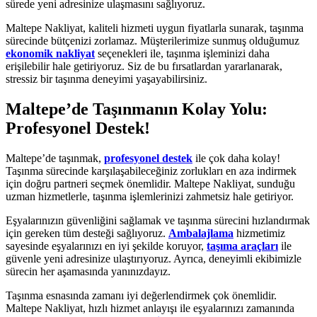
sürede yeni adresinize ulaşmasını sağlıyoruz.
Maltepe Nakliyat, kaliteli hizmeti uygun fiyatlarla sunarak, taşınma
sürecinde bütçenizi zorlamaz. Müşterilerimize sunmuş olduğumuz
ekonomik nakliyat
seçenekleri ile, taşınma işleminizi daha
erişilebilir hale getiriyoruz. Siz de bu fırsatlardan yararlanarak,
stressiz bir taşınma deneyimi yaşayabilirsiniz.
Maltepe’de Taşınmanın Kolay Yolu:
Profesyonel Destek!
Maltepe’de taşınmak,
profesyonel destek
ile çok daha kolay!
Taşınma sürecinde karşılaşabileceğiniz zorlukları en aza indirmek
için doğru partneri seçmek önemlidir. Maltepe Nakliyat, sunduğu
uzman hizmetlerle, taşınma işlemlerinizi zahmetsiz hale getiriyor.
Eşyalarınızın güvenliğini sağlamak ve taşınma sürecini hızlandırmak
için gereken tüm desteği sağlıyoruz.
Ambalajlama
hizmetimiz
sayesinde eşyalarınızı en iyi şekilde koruyor,
taşıma araçları
ile
güvenle yeni adresinize ulaştırıyoruz. Ayrıca, deneyimli ekibimizle
sürecin her aşamasında yanınızdayız.
Taşınma esnasında zamanı iyi değerlendirmek çok önemlidir.
Maltepe Nakliyat, hızlı hizmet anlayışı ile eşyalarınızı zamanında