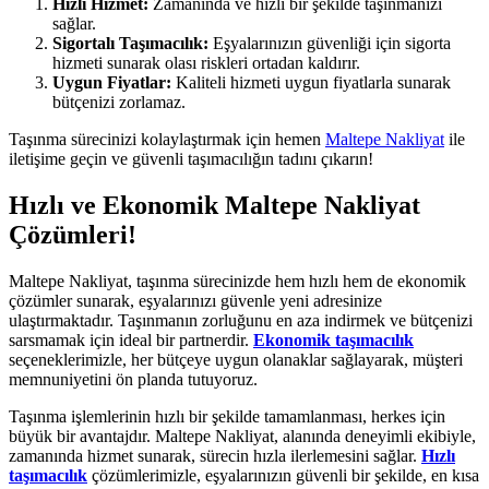
Hızlı Hizmet:
Zamanında ve hızlı bir şekilde taşınmanızı
sağlar.
Sigortalı Taşımacılık:
Eşyalarınızın güvenliği için sigorta
hizmeti sunarak olası riskleri ortadan kaldırır.
Uygun Fiyatlar:
Kaliteli hizmeti uygun fiyatlarla sunarak
bütçenizi zorlamaz.
Taşınma sürecinizi kolaylaştırmak için hemen
Maltepe Nakliyat
ile
iletişime geçin ve güvenli taşımacılığın tadını çıkarın!
Hızlı ve Ekonomik Maltepe Nakliyat
Çözümleri!
Maltepe Nakliyat, taşınma sürecinizde hem hızlı hem de ekonomik
çözümler sunarak, eşyalarınızı güvenle yeni adresinize
ulaştırmaktadır. Taşınmanın zorluğunu en aza indirmek ve bütçenizi
sarsmamak için ideal bir partnerdir.
Ekonomik taşımacılık
seçeneklerimizle, her bütçeye uygun olanaklar sağlayarak, müşteri
memnuniyetini ön planda tutuyoruz.
Taşınma işlemlerinin hızlı bir şekilde tamamlanması, herkes için
büyük bir avantajdır. Maltepe Nakliyat, alanında deneyimli ekibiyle,
zamanında hizmet sunarak, sürecin hızla ilerlemesini sağlar.
Hızlı
taşımacılık
çözümlerimizle, eşyalarınızın güvenli bir şekilde, en kısa