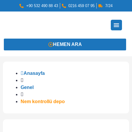
+90 532 490 88 43
0216 459 07 95
7/24
HEMEN ARA
Anasayfa
Genel
Nem kontrollü depo