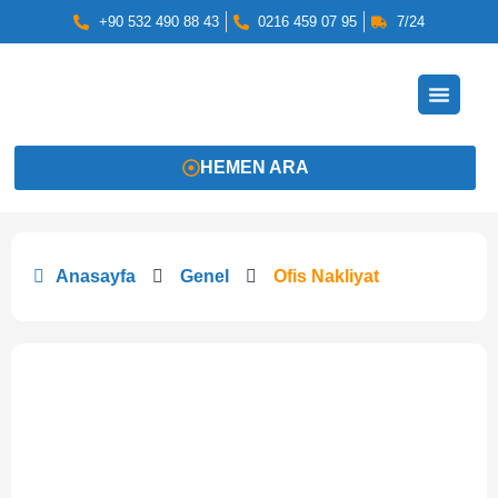
+90 532 490 88 43
0216 459 07 95
7/24
HEMEN ARA
Anasayfa
Genel
Ofis Nakliyat