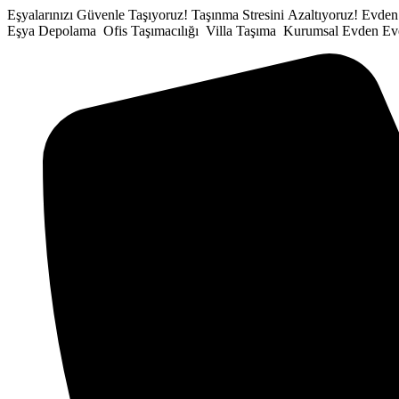
İçeriğe
Eşyalarınızı Güvenle Taşıyoruz!
Taşınma Stresini Azaltıyoruz!
Evden
atla
Eşya Depolama
Ofis Taşımacılığı
Villa Taşıma
Kurumsal Evden Ev