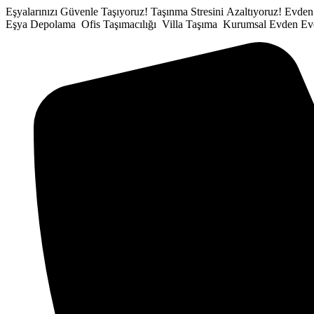
İçeriğe
Eşyalarınızı Güvenle Taşıyoruz!
Taşınma Stresini Azaltıyoruz!
Evden
atla
Eşya Depolama
Ofis Taşımacılığı
Villa Taşıma
Kurumsal Evden Ev