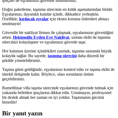
ipuçları ile eşyalarınızı güvende tutabilirsiniz.
Doğru paketleme, taşınma sürecinin en kritik aşamalarından biridir.
Eşyalarınızı, dayanıklı kutular içinde, dikkatlice yerleştirin.
Özellikle,
kırılacak eşyalar
için ekstra koruma önlemleri almayı
unutmayın!
Güvenilir bir nakliyat firması ile çalışmak, eşyalarınızın güvenliğini
artırır.
Hekimoğlu Evden Eve Nakliyat
, uzman ekibi ile taşınma
sürecinizi kolaylaştırır ve eşyalarınızı güvenle taşır.
Her kutunun üzerine içindekileri yazmak, taşınma sırasında büyük
kolaylık sağlar. Bu sayede,
taşınma sürecini
daha düzenli bir
şekilde yönetebilirsiniz.
Taşıma günü geldiğinde, eşyalarınızı kontrol edin ve taşıma ekibi ile
sürekli iletişimde kalın. Böylece, olası sorunların önüne
geçebilirsiniz.
Rumelihisar villa taşıma sürecinde eşyalarınızı güvende tutmak için
yukarıda belirtilen ipuçlarına dikkat edin. Unutmayın, profesyonel
bir destek almak her zaman en iyi yoldur. Taşınmanın gücünü
hissedin!
Bir yanıt yazın