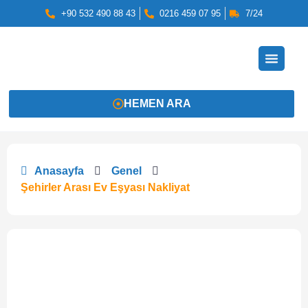
+90 532 490 88 43
0216 459 07 95
7/24
HEMEN ARA
Anasayfa
Genel
Şehirler Arası Ev Eşyası Nakliyat