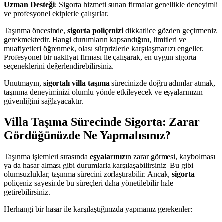
Uzman Desteği:
Sigorta hizmeti sunan firmalar genellikle deneyimli
ve profesyonel ekiplerle çalışırlar.
Taşınma öncesinde,
sigorta poliçenizi
dikkatlice gözden geçirmeniz
gerekmektedir. Hangi durumların kapsandığını, limitleri ve
muafiyetleri öğrenmek, olası sürprizlerle karşılaşmanızı engeller.
Profesyonel bir nakliyat firması ile çalışarak, en uygun sigorta
seçeneklerini değerlendirebilirsiniz.
Unutmayın,
sigortalı villa taşıma
sürecinizde doğru adımlar atmak,
taşınma deneyiminizi olumlu yönde etkileyecek ve eşyalarınızın
güvenliğini sağlayacaktır.
Villa Taşıma Sürecinde Sigorta: Zarar
Gördüğünüzde Ne Yapmalısınız?
Taşınma işlemleri sırasında
eşyalarınız
ın zarar görmesi, kaybolması
ya da hasar alması gibi durumlarla karşılaşabilirsiniz. Bu gibi
olumsuzluklar, taşınma sürecini zorlaştırabilir. Ancak,
sigorta
poliçeniz sayesinde bu süreçleri daha yönetilebilir hale
getirebilirsiniz.
Herhangi bir hasar ile karşılaştığınızda yapmanız gerekenler: