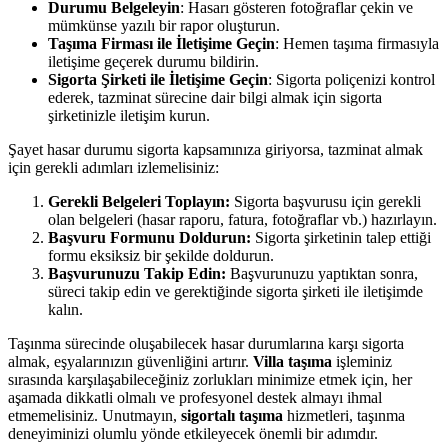
Durumu Belgeleyin
: Hasarı gösteren fotoğraflar çekin ve
mümkünse yazılı bir rapor oluşturun.
Taşıma Firması ile İletişime Geçin
: Hemen taşıma firmasıyla
iletişime geçerek durumu bildirin.
Sigorta Şirketi ile İletişime Geçin
: Sigorta poliçenizi kontrol
ederek, tazminat sürecine dair bilgi almak için sigorta
şirketinizle iletişim kurun.
Şayet hasar durumu sigorta kapsamınıza giriyorsa, tazminat almak
için gerekli adımları izlemelisiniz:
Gerekli Belgeleri Toplayın:
Sigorta başvurusu için gerekli
olan belgeleri (hasar raporu, fatura, fotoğraflar vb.) hazırlayın.
Başvuru Formunu Doldurun:
Sigorta şirketinin talep ettiği
formu eksiksiz bir şekilde doldurun.
Başvurunuzu Takip Edin:
Başvurunuzu yaptıktan sonra,
süreci takip edin ve gerektiğinde sigorta şirketi ile iletişimde
kalın.
Taşınma sürecinde oluşabilecek hasar durumlarına karşı sigorta
almak, eşyalarınızın güvenliğini artırır.
Villa taşıma
işleminiz
sırasında karşılaşabileceğiniz zorlukları minimize etmek için, her
aşamada dikkatli olmalı ve profesyonel destek almayı ihmal
etmemelisiniz. Unutmayın,
sigortalı taşıma
hizmetleri, taşınma
deneyiminizi olumlu yönde etkileyecek önemli bir adımdır.