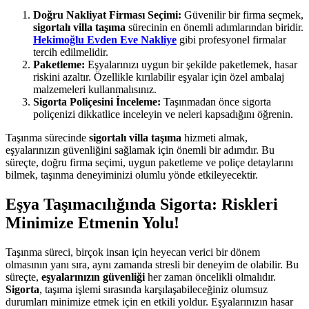
Doğru Nakliyat Firması Seçimi:
Güvenilir bir firma seçmek,
sigortalı villa taşıma
sürecinin en önemli adımlarından biridir.
Hekimoğlu Evden Eve Nakliye
gibi profesyonel firmalar
tercih edilmelidir.
Paketleme:
Eşyalarınızı uygun bir şekilde paketlemek, hasar
riskini azaltır. Özellikle kırılabilir eşyalar için özel ambalaj
malzemeleri kullanmalısınız.
Sigorta Poliçesini İnceleme:
Taşınmadan önce sigorta
poliçenizi dikkatlice inceleyin ve neleri kapsadığını öğrenin.
Taşınma sürecinde
sigortalı villa taşıma
hizmeti almak,
eşyalarınızın güvenliğini sağlamak için önemli bir adımdır. Bu
süreçte, doğru firma seçimi, uygun paketleme ve poliçe detaylarını
bilmek, taşınma deneyiminizi olumlu yönde etkileyecektir.
Eşya Taşımacılığında Sigorta: Riskleri
Minimize Etmenin Yolu!
Taşınma süreci, birçok insan için heyecan verici bir dönem
olmasının yanı sıra, aynı zamanda stresli bir deneyim de olabilir. Bu
süreçte,
eşyalarınızın güvenliği
her zaman öncelikli olmalıdır.
Sigorta
, taşıma işlemi sırasında karşılaşabileceğiniz olumsuz
durumları minimize etmek için en etkili yoldur. Eşyalarınızın hasar