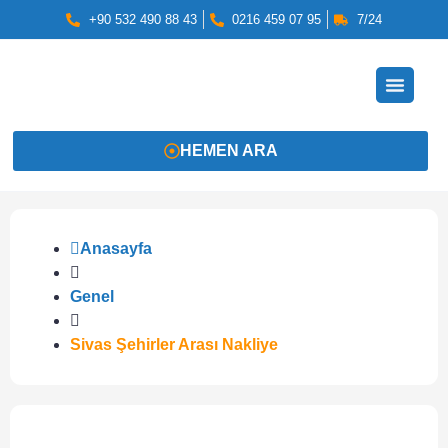
+90 532 490 88 43
0216 459 07 95
7/24
HEMEN ARA
Anasayfa
Genel
Sivas Şehirler Arası Nakliye