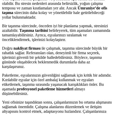
olabilir. Bu stresin nedenleri arasında belirsizlik, yoğun çalışma
temposu ve zaman kısıtlamaları yer alır. Ancak
Ümraniye’de ofis
taşıma
sürecinin daha kolay ve yönetilebilir hale getirilebileceği
yollar bulunmaktadır.
Bir taşınma sürecinde, önceden iyi bir planlama yapmak, stresinizi
azaltabilir.
Taşınma tarihini
belirleyerek, tüm aşamaları zamanında
tamamlayabilirsiniz. Ayrıca, eşyalarınızı sıralamak ve
önceliklendirmek, işlerinizi kolaylaştırır.
Doğru
nakliyat firması
ile çalışmak, taşınma sürecinde büyük bir
rahatlık sağlar. Referansları olan, deneyimli bir firma seçerek,
işlerinizi güvenli bir şekilde halledebilirsiniz. Böylece, taşınma
gününde oluşabilecek beklenmedik durumlarla daha az
karşılaşırsınız.
Paketleme, eşyalarınızın güvenliğini sağlamak için kritik bir adımdır.
Kırılabilir eşyalar için özel ambalaj kullanmak ve eşyaları
etiketlemek, taşınma sırasında yaşanacak karışıklıkları önler. Bu
aşamada
profesyonel paketleme hizmetleri
almayı
düşünebilirsiniz.
Yeni ofisinize taşındıktan sonra, çalışanlarınızın bu ortama alışmasını
sağlamak önemlidir. Çalışma alanlarını düzenlemek ve iletişim
altyapısını kontrol etmek, adaptasyonu hızlandırır. Çalışanlarınıza