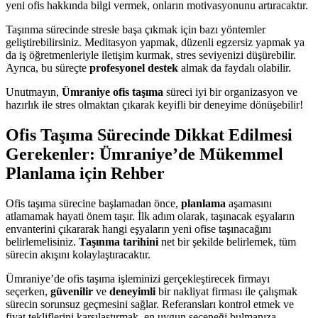
yeni ofis hakkında bilgi vermek, onların motivasyonunu artıracaktır.
Taşınma sürecinde stresle başa çıkmak için bazı yöntemler
geliştirebilirsiniz. Meditasyon yapmak, düzenli egzersiz yapmak ya
da iş öğretmenleriyle iletişim kurmak, stres seviyenizi düşürebilir.
Ayrıca, bu süreçte
profesyonel destek
almak da faydalı olabilir.
Unutmayın,
Ümraniye ofis taşıma
süreci iyi bir organizasyon ve
hazırlık ile stres olmaktan çıkarak keyifli bir deneyime dönüşebilir!
Ofis Taşıma Sürecinde Dikkat Edilmesi
Gerekenler: Ümraniye’de Mükemmel
Planlama için Rehber
Ofis taşıma sürecine başlamadan önce,
planlama
aşamasını
atlamamak hayati önem taşır. İlk adım olarak, taşınacak eşyaların
envanterini çıkararak hangi eşyaların yeni ofise taşınacağını
belirlemelisiniz.
Taşınma tarihini
net bir şekilde belirlemek, tüm
sürecin akışını kolaylaştıracaktır.
Ümraniye’de ofis taşıma işleminizi gerçekleştirecek firmayı
seçerken,
güvenilir
ve
deneyimli
bir nakliyat firması ile çalışmak
sürecin sorunsuz geçmesini sağlar. Referansları kontrol etmek ve
fiyat tekliflerini karşılaştırmak, en uygun seçeneği bulmanıza