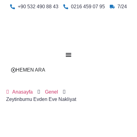
+90 532 490 88 43
0216 459 07 95
7/24
HEMEN ARA
Anasayfa
Genel
Zeytinburnu Evden Eve Nakliyat