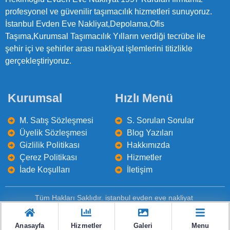
profesyonel ve güvenilir taşımacılık hizmetleri sunuyoruz.
İstanbul Evden Eve Nakliyat,Depolama,Ofis
Taşıma,Kurumsal Taşımacılık Yılların verdiği tecrübe ile
şehir içi ve şehirler arası nakliyat işlemlerini titizlikle
gerçekleştiriyoruz.
Kurumsal
Hızlı Menü
M. Satış Sözleşmesi
S. Sorulan Sorular
Üyelik Sözleşmesi
Blog Yazıları
Gizlilik Politikası
Hakkımızda
Çerez Politikası
Hizmetler
İade Koşulları
İletişim
Tüm Hakları Saklıdır. istanbul evden eve nakliyat
Sıkça Sorulan Sorular
Hakkımızda
İletişim
Anasayfa
Hizmetler
Galeri
Menu